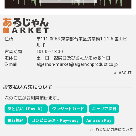
住所
〒111-0053 東京都台東区浅草橋1-21-6 宝山ビ
ル1F
営業時間
10:00～18:00
定休日
土・日・祝祭日及び当社が定める休日
E-mail
algernon-market@algernonproduct.co.jp
ABOUT
お支払い方法について
次の方法がご利用頂けます。
あと払い（Pay ID）
クレジットカード
キャリア決済
銀行振込
コンビニ決済・Pay-easy
Amazon Pay
お支払い方法について