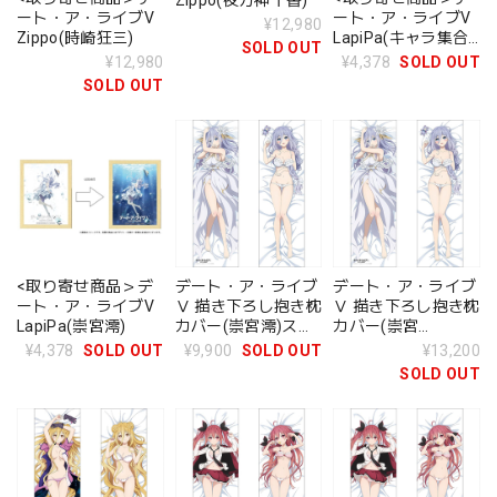
Zippo(夜刀神十香)
ート・ア・ライブV
ート・ア・ライブV
¥12,980
LapiPa(キャラ集合
Zippo(時崎狂三)
SOLD OUT
絵)
¥4,378
SOLD OUT
¥12,980
SOLD OUT
<取り寄せ商品＞デ
デート・ア・ライブ
デート・ア・ライブ
ート・ア・ライブV
Ⅴ 描き下ろし抱き枕
Ⅴ 描き下ろし抱き枕
LapiPa(崇宮澪)
カバー(崇宮澪)スム
カバー(崇宮
ース
澪)2WAYトリコット
¥4,378
SOLD OUT
¥9,900
SOLD OUT
¥13,200
SOLD OUT