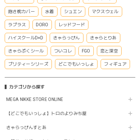
抱き枕カバー
水着
シュエン
マクスウェル
ラプラス
DORO
レッドフード
ハイスクールD×D
きゃらっぴん
きゃらとりあ
きゃらぷくシール
ついコレ
FGO
恋と深空
プリティーシリーズ
どこでもいっしょ
フィギュア
カテゴリから探す
MEGA NIKKE STORE ONLINE
【どこでもいっしょ】トロのよりみち屋
きゃらっぴんすとあ