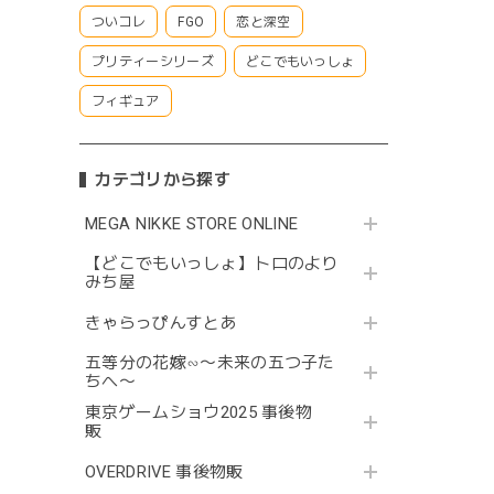
ついコレ
FGO
恋と深空
プリティーシリーズ
どこでもいっしょ
フィギュア
カテゴリから探す
MEGA NIKKE STORE ONLINE
【どこでもいっしょ】トロのより
みち屋
きゃらっぴんすとあ
五等分の花嫁∽〜未来の五つ子た
ちへ〜
東京ゲームショウ2025 事後物
販
OVERDRIVE 事後物販