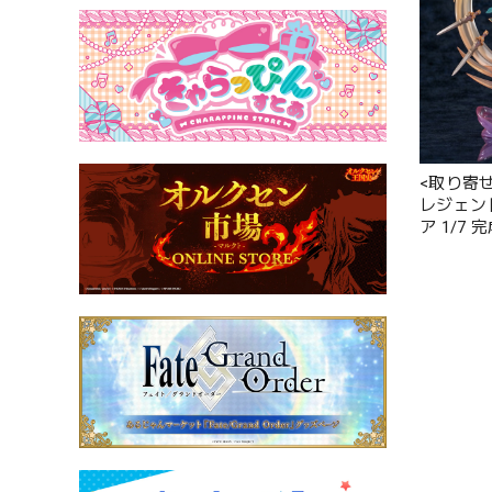
<取り寄
レジェン
ア 1/7