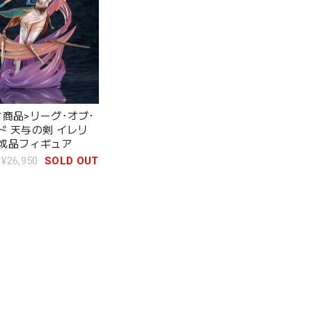
せ商品>リーグ･オブ･
ド 天与の剣 イレリ
 完成品フィギュア
¥26,950
SOLD OUT