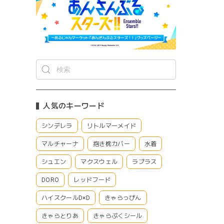
人気のキーワード
シンデレラ
リトルマーメイド
マルチャーナ
抱き枕カバー
水着
シュエン
マクスウェル
ラプラス
DORO
レッドフード
ハイスクールD×D
きゃらっぴん
きゃらとりあ
きゃらぷくシール