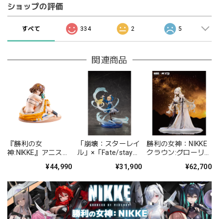
ショップの評価
すべて
334
2
5
関連商品
『勝利の女
「崩壊：スターレイ
勝利の女神：NIKKE
神:NIKKE』アニス：
ル」×「Fate/stay
クラウン:グローリア
スパークリングサマ
night [UBW]」 セイ
スフラワー 1/4完成
¥44,990
¥31,900
¥62,700
ー 1/4 PVC塗装済み
バー 1/7 完成品フ
品フィギュア
完成品フィギュア
ィギュア