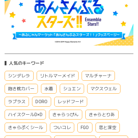
人気のキーワード
シンデレラ
リトルマーメイド
マルチャーナ
抱き枕カバー
水着
シュエン
マクスウェル
ラプラス
DORO
レッドフード
ハイスクールD×D
きゃらっぴん
きゃらとりあ
きゃらぷくシール
ついコレ
FGO
恋と深空