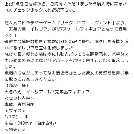
上記2点をご理解頂き、ご納得いただけましたら購入時に表示さ
れるチェックボックスを選択下さい。
超人気ストラテジーゲーム『リーグ・オブ・レジェンド』より、
「天与の剣 イレリア」が1/7スケールフィギュアとなって登場
です！
優雅かつ繊細な動きで複数の刃を巧みに操り、凛々しき表情を浮
かべるイレリアを立体化致しました！
なびく長い髪と衣装は今にも動きだしそうな躍動感を、派手なス
キル効果の表現にはクリアパーツを用いて余すことなく追求しま
した。
戦闘のさなかにあってなお活き活きとした彼女の勇姿を是非お手
に取ってお楽しみください！
【商品仕様】
天与の剣 イレリア 1/7 完成品フィギュア
＜セット内容＞
本体、専用台座
＜サイズ＞
1/7スケール
全高：340mm（台座含む）
＜発売元＞