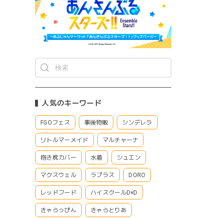
人気のキーワード
FGOフェス
事後物販
シンデレラ
リトルマーメイド
マルチャーナ
抱き枕カバー
水着
シュエン
マクスウェル
ラプラス
DORO
レッドフード
ハイスクールD×D
きゃらっぴん
きゃらとりあ