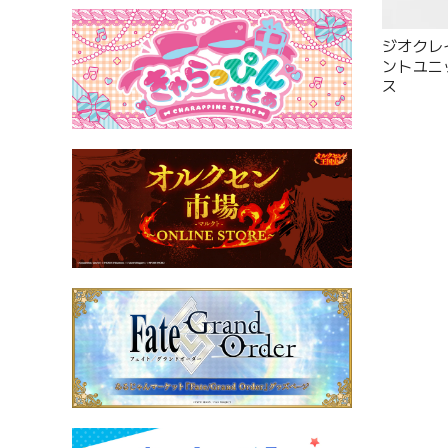
ジオクレ
ントユニ
ス