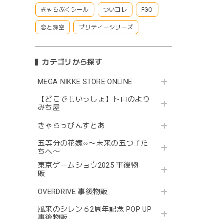
きゃらぷくシール
ついコレ
FGO
恋と深空
プリティーシリーズ
カテゴリから探す
MEGA NIKKE STORE ONLINE
【どこでもいっしょ】トロのより
みち屋
きゃらっぴんすとあ
五等分の花嫁∽〜未来の五つ子た
ちへ〜
東京ゲームショウ2025 事後物
販
OVERDRIVE 事後物販
風来のシレン６2周年記念 POP UP
事後物販