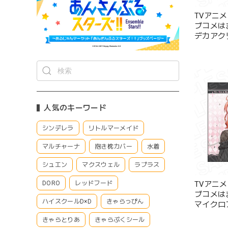
TVアニ
ブコメは
デカアク
浜結衣 
ver.
人気のキーワード
シンデレラ
リトルマーメイド
マルチャーナ
抱き枕カバー
水着
シュエン
マクスウェル
ラプラス
TVアニ
DORO
レッドフード
ブコメは
ハイスクールD×D
きゃらっぴん
マイクロ
結衣 サ
きゃらとりあ
きゃらぷくシール
ver.