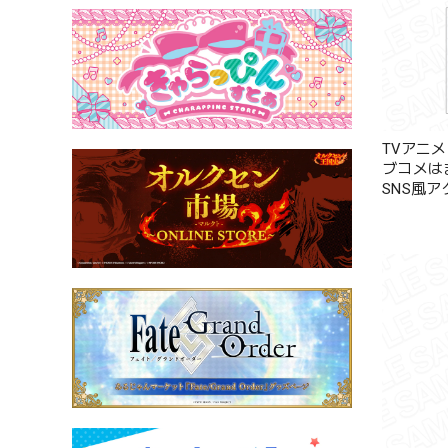
TVアニ
ブコメは
SNS風
雪ノ下雪
ョン ver.