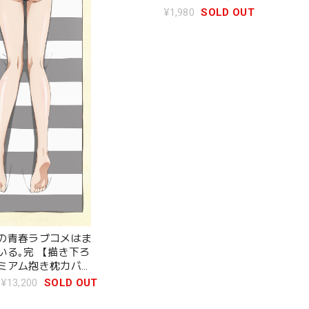
雪乃(水着)
浜結衣(
¥1,980
SOLD OUT
の青春ラブコメはま
いる｡完 【描き下ろ
ミアム抱き枕カバー
(水着)
¥13,200
SOLD OUT