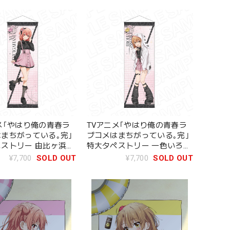
メ｢やはり俺の青春ラ
TVアニメ｢やはり俺の青春ラ
まちがっている｡完｣
ブコメはまちがっている｡完｣
ストリー 由比ヶ浜結
特大タペストリー 一色いろは
ルファッション ver.
サブカルファッション ver.
¥7,700
SOLD OUT
¥7,700
SOLD OUT