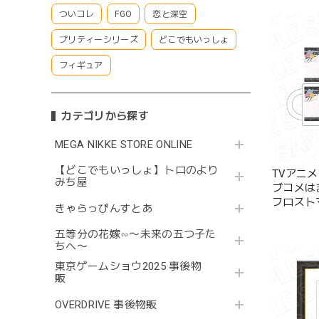
ついコレ
FGO
恋と深空
プリティーシリーズ
どこでもいっしょ
フィギュア
カテゴリから探す
MEGA NIKKE STORE ONLINE
【どこでもいっしょ】トロのより
TVアニ
みち屋
ブコメは
フロスト
きゃらっぴんすとあ
ファッション
五等分の花嫁∽〜未来の五つ子た
ちへ〜
東京ゲームショウ2025 事後物
販
OVERDRIVE 事後物販