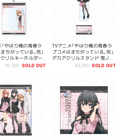
メ｢やはり俺の青春ラ
TVアニメ｢やはり俺の青春ラ
まちがっている｡完｣
ブコメはまちがっている｡完｣
アクリルキーホルダー
デカアクリルスタンド 雪ノ下
は サブカルファッシ
雪乃 サブカルファッション
¥1,320
SOLD OUT
¥2,200
SOLD OUT
ver.