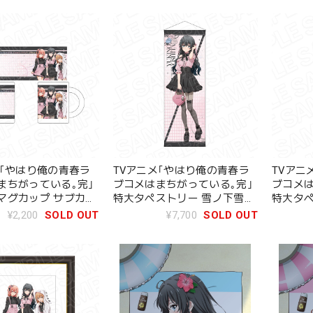
メ｢やはり俺の青春ラ
TVアニメ｢やはり俺の青春ラ
TVアニ
まちがっている｡完｣
ブコメはまちがっている｡完｣
ブコメは
マグカップ サブカル
特大タペストリー 雪ノ下雪乃
特大タペ
 ver.
サブカルファッション ver.
衣 サブカ
¥2,200
SOLD OUT
¥7,700
SOLD OUT