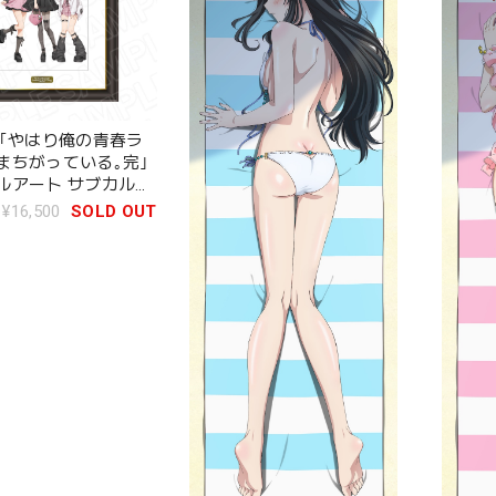
メ｢やはり俺の青春ラ
まちがっている｡完｣
ルアート サブカルフ
ver.
¥16,500
SOLD OUT