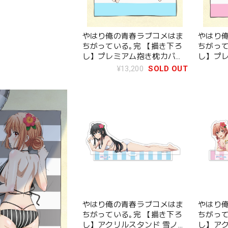
やはり俺の青春ラブコメはま
やはり
ちがっている｡完 【描き下ろ
ちがって
し】プレミアム抱き枕カバー
し】プ
雪ノ下雪乃(水着)
由比ヶ浜
¥13,200
SOLD OUT
やはり俺の青春ラブコメはま
やはり
ちがっている｡完 【描き下ろ
ちがって
し】アクリルスタンド 雪ノ下
し】アク