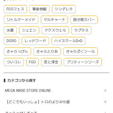
FGOフェス
事後物販
シンデレラ
リトルマーメイド
マルチャーナ
抱き枕カバー
水着
シュエン
マクスウェル
ラプラス
DORO
レッドフード
ハイスクールD×D
きゃらっぴん
きゃらとりあ
きゃらぷくシール
ついコレ
FGO
恋と深空
プリティーシリーズ
カテゴリから探す
MEGA NIKKE STORE ONLINE
【どこでもいっしょ】トロのよりみち屋