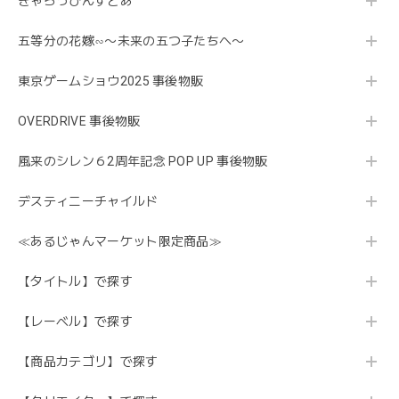
きゃらっぴんすとあ
五等分の花嫁∽〜未来の五つ子たちへ〜
東京ゲームショウ2025 事後物販
OVERDRIVE 事後物販
風来のシレン６2周年記念 POP UP 事後物販
デスティニーチャイルド
≪あるじゃんマーケット限定商品≫
【タイトル】で探す
【レーベル】で探す
【商品カテゴリ】で探す