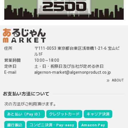
住所
〒111-0053 東京都台東区浅草橋1-21-6 宝山ビ
ル1F
営業時間
10:00～18:00
定休日
土・日・祝祭日及び当社が定める休日
E-mail
algernon-market@algernonproduct.co.jp
ABOUT
お支払い方法について
次の方法がご利用頂けます。
あと払い（Pay ID）
クレジットカード
キャリア決済
銀行振込
コンビニ決済・Pay-easy
Amazon Pay