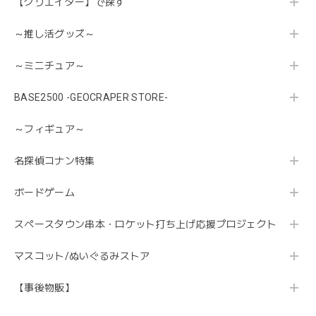
【クリエイター】で探す
～推し活グッズ～
～ミニチュア～
BASE2500 -GEOCRAPER STORE-
～フィギュア～
名探偵コナン特集
ボードゲーム
スペースタウン串本・ロケット打ち上げ応援プロジェクト
マスコット/ぬいぐるみストア
【事後物販】