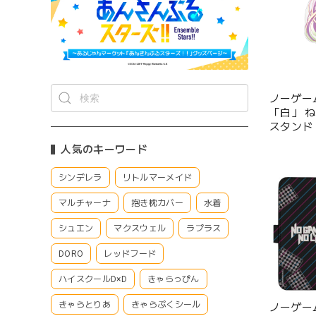
ノーゲー
「白」 ね
スタンド
人気のキーワード
シンデレラ
リトルマーメイド
マルチャーナ
抱き枕カバー
水着
シュエン
マクスウェル
ラプラス
DORO
レッドフード
ハイスクールD×D
きゃらっぴん
きゃらとりあ
きゃらぷくシール
ノーゲー