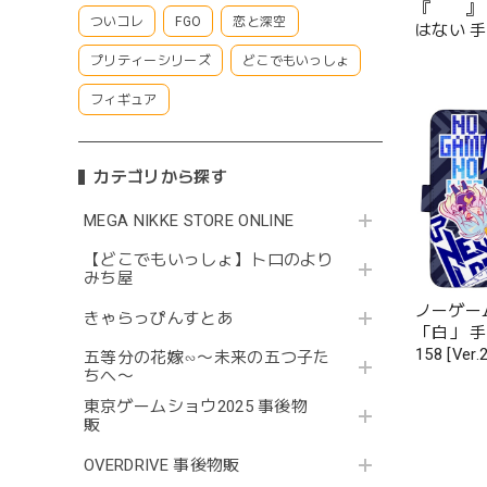
『 』
ついコレ
FGO
恋と深空
はない 
148
プリティーシリーズ
どこでもいっしょ
フィギュア
カテゴリから探す
MEGA NIKKE STORE ONLINE
【どこでもいっしょ】トロのより
みち屋
ノーゲー
きゃらっぴんすとあ
「白」 
158 [Ver.2
五等分の花嫁∽〜未来の五つ子た
ちへ〜
東京ゲームショウ2025 事後物
販
OVERDRIVE 事後物販