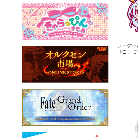
ノーゲー
「白」 