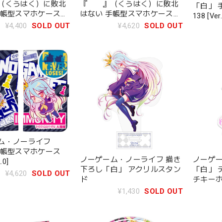
（くうはく）に敗北
『 』（くうはく）に敗北
「白」 
手帳型スマホケース
はない 手帳型スマホケース
138 [Ver.
158
¥4,400
SOLD OUT
¥4,620
SOLD OUT
ム・ノーライフ
手帳型スマホケース
ノーゲーム・ノーライフ 描き
ノーゲ
.0]
下ろし「白」 アクリルスタン
「白」 
¥4,620
SOLD OUT
ド
チキー
¥1,430
SOLD OUT