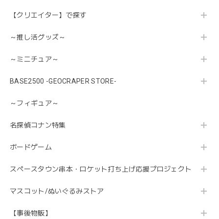
【クリエイター】で探す
～推し活グッズ～
～ミニチュア～
BASE2500 -GEOCRAPER STORE-
～フィギュア～
名探偵コナン特集
ボードゲーム
スペースタウン串本・ロケット打ち上げ応援プロジェクト
マスコット/ぬいぐるみストア
【事後物販】