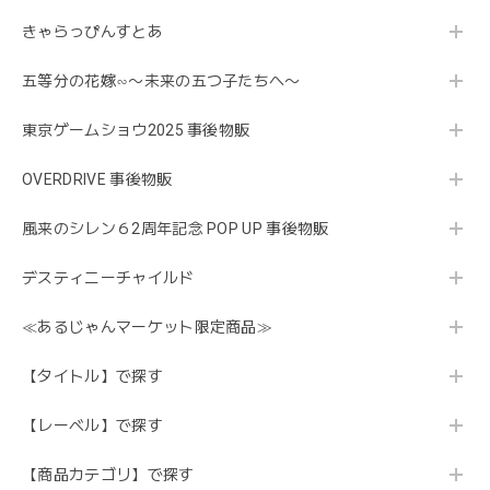
きゃらっぴんすとあ
五等分の花嫁∽〜未来の五つ子たちへ〜
東京ゲームショウ2025 事後物販
OVERDRIVE 事後物販
風来のシレン６2周年記念 POP UP 事後物販
デスティニーチャイルド
≪あるじゃんマーケット限定商品≫
【タイトル】で探す
【レーベル】で探す
【商品カテゴリ】で探す