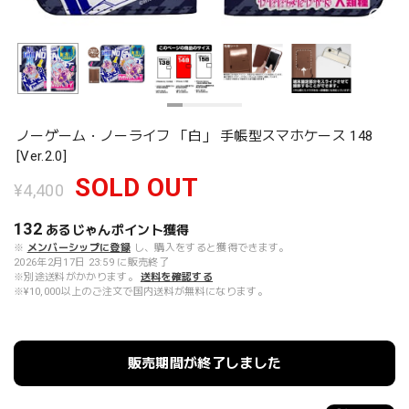
ノーゲーム・ノーライフ 「白」 手帳型スマホケース 148
[Ver.2.0]
SOLD OUT
¥4,400
132
あるじゃんポイント
獲得
※
メンバーシップに登録
し、購入をすると獲得できます。
2026年2月17日 23:59 に販売終了
※別途送料がかかります。
送料を確認する
※¥10,000以上のご注文で国内送料が無料になります。
販売期間が終了しました