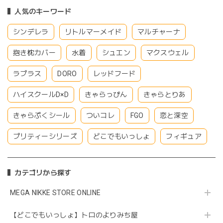
人気のキーワード
シンデレラ
リトルマーメイド
マルチャーナ
抱き枕カバー
水着
シュエン
マクスウェル
ラプラス
DORO
レッドフード
ハイスクールD×D
きゃらっぴん
きゃらとりあ
きゃらぷくシール
ついコレ
FGO
恋と深空
プリティーシリーズ
どこでもいっしょ
フィギュア
カテゴリから探す
MEGA NIKKE STORE ONLINE
【どこでもいっしょ】トロのよりみち屋