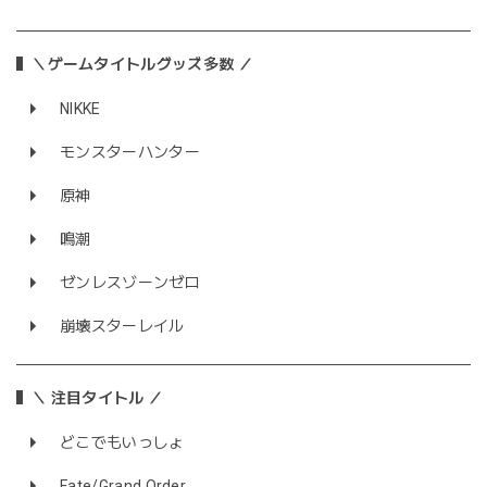
＼ゲームタイトルグッズ多数 ／
NIKKE
モンスターハンター
原神
鳴潮
ゼンレスゾーンゼロ
崩壊スターレイル
＼ 注目タイトル ／
どこでもいっしょ
Fate/Grand Order