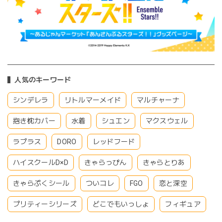
人気のキーワード
シンデレラ
リトルマーメイド
マルチャーナ
抱き枕カバー
水着
シュエン
マクスウェル
ラプラス
DORO
レッドフード
ハイスクールD×D
きゃらっぴん
きゃらとりあ
きゃらぷくシール
ついコレ
FGO
恋と深空
プリティーシリーズ
どこでもいっしょ
フィギュア