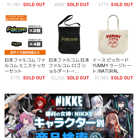
¥1,980
SOLD OUT
¥880
SOLD OUT
¥770
SOLD OUT
日本ファルコム ファ
日本ファルコム 日本
イース ピッカード
ルコム ミニステッカ
ファルコム ロゴ シ
YUMMY ラージトー
ーセット
ョルダートー
ト/NATURAL
ト/BLACK
¥770
SOLD OUT
¥2,200
SOLD OUT
¥1,980
SOLD OUT