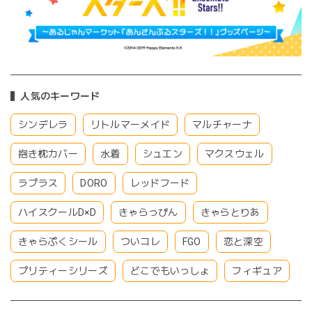
人気のキーワード
シンデレラ
リトルマーメイド
マルチャーナ
抱き枕カバー
水着
シュエン
マクスウェル
ラプラス
DORO
レッドフード
ハイスクールD×D
きゃらっぴん
きゃらとりあ
きゃらぷくシール
ついコレ
FGO
恋と深空
プリティーシリーズ
どこでもいっしょ
フィギュア