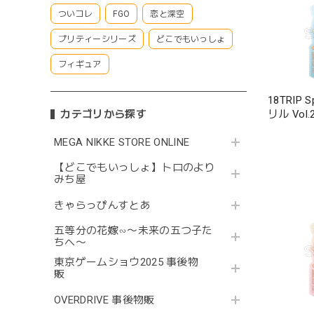
ついコレ
FGO
恋と深空
プリティーシリーズ
どこでもいっしょ
フィギュア
18TRIP
リル Vol.
カテゴリから探す
MEGA NIKKE STORE ONLINE
【どこでもいっしょ】トロのより
みち屋
きゃらっぴんすとあ
五等分の花嫁∽〜未来の五つ子た
ちへ〜
東京ゲームショウ2025 事後物
販
OVERDRIVE 事後物販