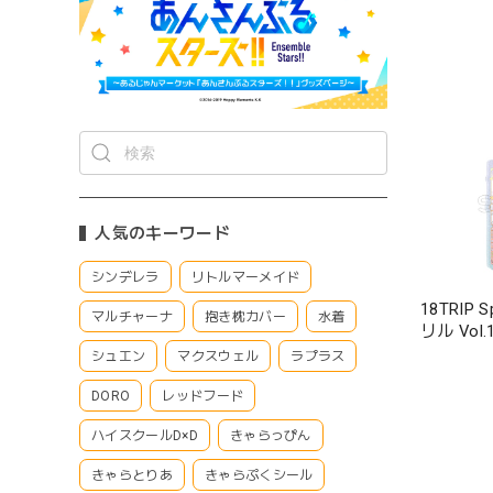
人気のキーワード
シンデレラ
リトルマーメイド
18TRIP
マルチャーナ
抱き枕カバー
水着
リル Vol.
シュエン
マクスウェル
ラプラス
DORO
レッドフード
ハイスクールD×D
きゃらっぴん
きゃらとりあ
きゃらぷくシール