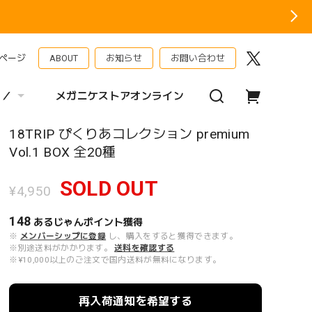
ページ
ABOUT
お知らせ
お問い合わせ
 ／
メガニケストアオンライン
18TRIP ぴくりあコレクション premium
Vol.1 BOX 全20種
SOLD OUT
¥4,950
148
あるじゃんポイント
獲得
※
メンバーシップに登録
し、購入をすると獲得できます。
※別途送料がかかります。
送料を確認する
※¥10,000以上のご注文で国内送料が無料になります。
再入荷通知を希望する