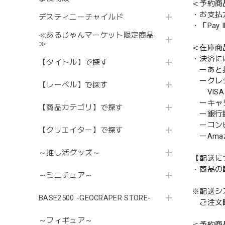
＜予約商
・お支払
デスティニーチャイルド
・「Pa
≪あるじゃんマーケット限定商品
≫
＜在庫商
・決済に
【タイトル】で探す
ーあと払い
ークレ
【レーベル】で探す
VISA／
ーキャ
【商品カテゴリ】で探す
ー銀行
ーコンビニ
【クリエイター】で探す
ーAmazo
～推し活グッズ～
【配送に
・商品の
～ミニチュア～
※配送シ
BASE2500 -GEOCRAPER STORE-
ご注文時
～フィギュア～
＜予約商