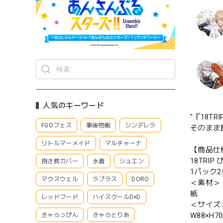
人気のキーワード
"『18T
FGOフェス
事後物販
シンデレラ
そのまま
リトルマーメイド
マルチャーナ
【商品仕
18TRIP
抱き枕カバー
水着
シュエン
1パック2
マクスウェル
ラプラス
DORO
＜素材＞
紙
レッドフード
ハイスクールD×D
＜サイズ
W88×H7
きゃらっぴん
きゃらとりあ