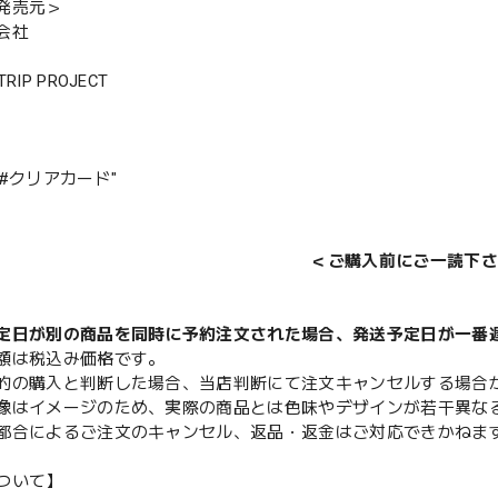
発売元＞
会社
RIP PROJECT
P #クリアカード"
＜ご購入前にご一読下さ
定日が別の商品を同時に予約注文された場合、発送予定日が一番
額は税込み価格です。
的の購入と判断した場合、当店判断にて注文キャンセルする場合
像はイメージのため、実際の商品とは色味やデザインが若干異な
都合によるご注文のキャンセル、返品・返金はご対応できかねま
ついて】