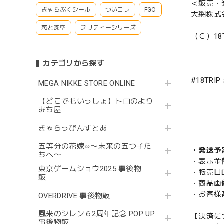
＜販売・
きゃらぷくシール
ついコレ
FGO
大網株式
恋と深空
プリティーシリーズ
（Ｃ）18T
カテゴリから探す
#18TRI
MEGA NIKKE STORE ONLINE
【どこでもいっしょ】トロのより
みち屋
きゃらっぴんすとあ
五等分の花嫁∽〜未来の五つ子た
・発送予
ちへ〜
・表示金
東京ゲームショウ2025 事後物
・転売目
販
・商品画
・お客様
OVERDRIVE 事後物販
風来のシレン６2周年記念 POP UP
【決済に
事後物販