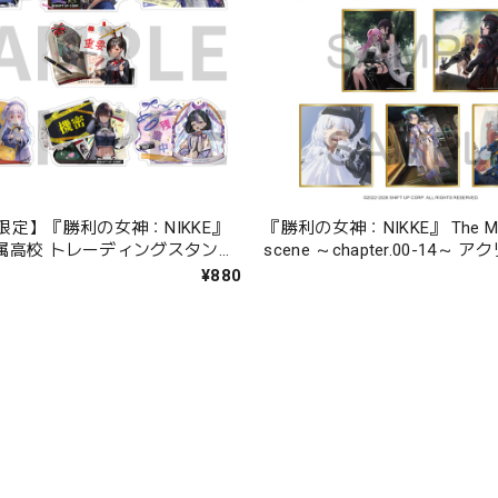
限定】『勝利の女神：NIKKE』
『勝利の女神：NIKKE』 The Me
.附属高校 トレーディングスタンド
scene ～chapter.00-14～
色紙 BOX 全8種
¥880