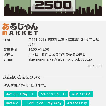
住所
〒111-0053 東京都台東区浅草橋1-21-6 宝山ビ
ル1F
営業時間
10:00～18:00
定休日
土・日・祝祭日及び当社が定める休日
E-mail
algernon-market@algernonproduct.co.jp
ABOUT
お支払い方法について
次の方法がご利用頂けます。
あと払い（Pay ID）
クレジットカード
キャリア決済
銀行振込
コンビニ決済・Pay-easy
Amazon Pay