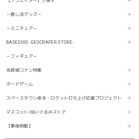
【クリエイター】で探す
～推し活グッズ～
～ミニチュア～
BASE2500 -GEOCRAPER STORE-
～フィギュア～
名探偵コナン特集
ボードゲーム
スペースタウン串本・ロケット打ち上げ応援プロジェクト
マスコット/ぬいぐるみストア
【事後物販】