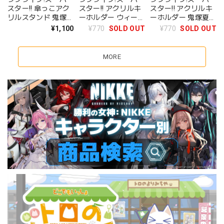
スター!! 傘っこアク
スター!! アクリルキ
スター!! アクリルキ
リルスタンド 鬼塚
ーホルダー ウィー
ーホルダー 鬼塚夏美
冬毬
ン・マルガレーテ ゆ
ゆいがおーなりきり
¥1,100
¥770
SOLD OUT
¥770
SOLD OUT
いがおーなりきり デ
デフォルメ ver
フォルメ ver
MORE