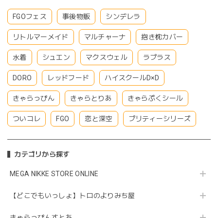
FGOフェス
事後物販
シンデレラ
リトルマーメイド
マルチャーナ
抱き枕カバー
水着
シュエン
マクスウェル
ラプラス
DORO
レッドフード
ハイスクールD×D
きゃらっぴん
きゃらとりあ
きゃらぷくシール
ついコレ
FGO
恋と深空
プリティーシリーズ
カテゴリから探す
MEGA NIKKE STORE ONLINE
【どこでもいっしょ】トロのよりみち屋
きゃらっぴんすとあ