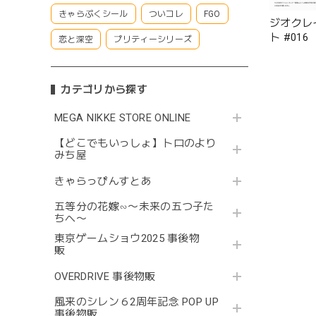
きゃらぷくシール
ついコレ
FGO
ジオクレ
ト #016
恋と深空
プリティーシリーズ
カテゴリから探す
MEGA NIKKE STORE ONLINE
【どこでもいっしょ】トロのより
みち屋
きゃらっぴんすとあ
五等分の花嫁∽〜未来の五つ子た
ちへ〜
東京ゲームショウ2025 事後物
販
OVERDRIVE 事後物販
風来のシレン６2周年記念 POP UP
事後物販