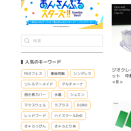
人気のキーワード
ジオクレ
FGOフェス
事後物販
シンデレラ
ット 
＜B＞
リトルマーメイド
マルチャーナ
抱き枕カバー
水着
シュエン
マクスウェル
ラプラス
DORO
レッドフード
ハイスクールD×D
きゃらっぴん
きゃらとりあ