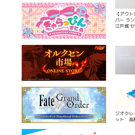
【アウト
パー ラ
江戸城 
ジオクレ
ット 高