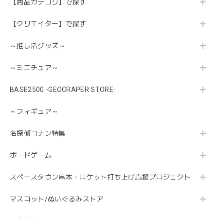
【商品カテゴリ】で探す
【クリエイター】で探す
～推し活グッズ～
～ミニチュア～
BASE2500 -GEOCRAPER STORE-
～フィギュア～
名探偵コナン特集
ボードゲーム
スペースタウン串本・ロケット打ち上げ応援プロジェクト
マスコット/ぬいぐるみストア