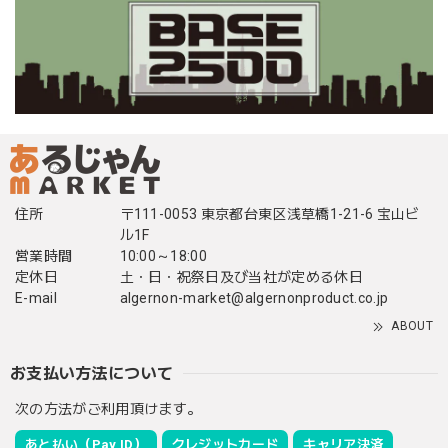
住所
〒111-0053 東京都台東区浅草橋1-21-6 宝山ビ
ル1F
営業時間
10:00～18:00
定休日
土・日・祝祭日及び当社が定める休日
E-mail
algernon-market@algernonproduct.co.jp
ABOUT
お支払い方法について
次の方法がご利用頂けます。
あと払い（Pay ID）
クレジットカード
キャリア決済