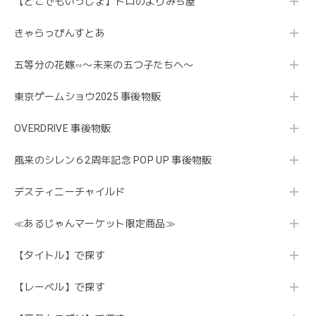
【どこでもいっしょ】トロのよりみち屋
きゃらっぴんすとあ
五等分の花嫁∽〜未来の五つ子たちへ〜
東京ゲームショウ2025 事後物販
OVERDRIVE 事後物販
風来のシレン６2周年記念 POP UP 事後物販
デスティニーチャイルド
≪あるじゃんマーケット限定商品≫
【タイトル】で探す
【レーベル】で探す