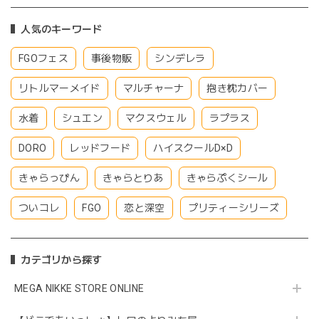
人気のキーワード
FGOフェス
事後物販
シンデレラ
リトルマーメイド
マルチャーナ
抱き枕カバー
水着
シュエン
マクスウェル
ラプラス
DORO
レッドフード
ハイスクールD×D
きゃらっぴん
きゃらとりあ
きゃらぷくシール
ついコレ
FGO
恋と深空
プリティーシリーズ
カテゴリから探す
MEGA NIKKE STORE ONLINE