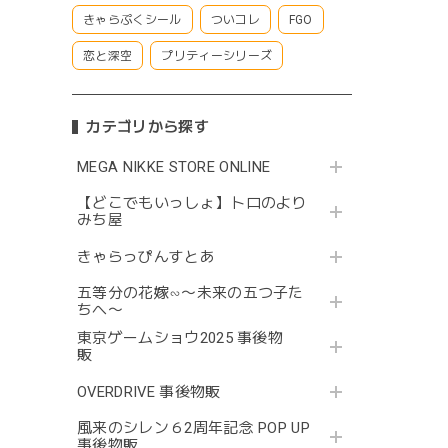
きゃらぷくシール
ついコレ
FGO
恋と深空
プリティーシリーズ
カテゴリから探す
MEGA NIKKE STORE ONLINE
【どこでもいっしょ】トロのより
みち屋
きゃらっぴんすとあ
五等分の花嫁∽〜未来の五つ子た
ちへ〜
東京ゲームショウ2025 事後物
販
OVERDRIVE 事後物販
風来のシレン６2周年記念 POP UP
事後物販