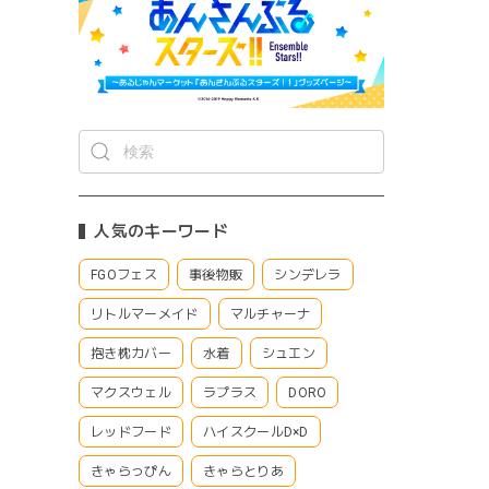
人気のキーワード
FGOフェス
事後物販
シンデレラ
リトルマーメイド
マルチャーナ
抱き枕カバー
水着
シュエン
マクスウェル
ラプラス
DORO
レッドフード
ハイスクールD×D
きゃらっぴん
きゃらとりあ