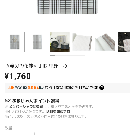
五等分の花嫁∽ 手帳 中野二乃
¥1,760
なら
手数料無料の
翌月払いでOK
52
あるじゃんポイント
獲得
※
メンバーシップに登録
し、購入をすると獲得できます。
※別途送料がかかります。
送料を確認する
※¥10,000以上のご注文で国内送料が無料になります。
数量