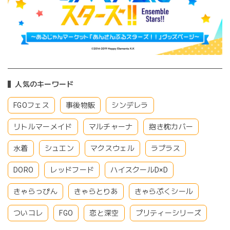
人気のキーワード
FGOフェス
事後物販
シンデレラ
リトルマーメイド
マルチャーナ
抱き枕カバー
水着
シュエン
マクスウェル
ラプラス
DORO
レッドフード
ハイスクールD×D
きゃらっぴん
きゃらとりあ
きゃらぷくシール
ついコレ
FGO
恋と深空
プリティーシリーズ