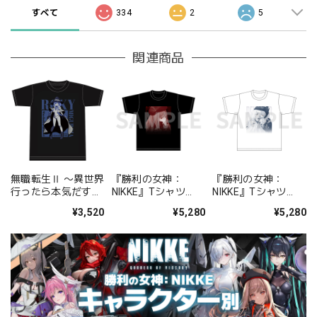
すべて
334
2
5
関連商品
無職転生Ⅱ 〜異世界
『勝利の女神：
『勝利の女神：
行ったら本気だす〜
NIKKE』Tシャツ
NIKKE』Tシャツ
Ｔシャツ［ロキシ
chapter.01 ラピ
chapter.07 スノーホ
¥3,520
¥5,280
¥5,280
ー・ミグルディア］
L/XL
ワイト L/XL
【描き下ろし】
M/L/XLサイズ