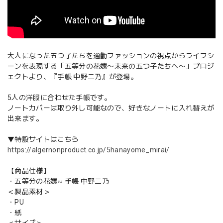
大人になった五つ子たちを通勤ファッションの視点からライフシ
ーンを表現する「五等分の花嫁〜未来の五つ子たちへ〜」プロジ
ェクトより、『手帳 中野二乃』が登場。
5人の洋服に合わせた手帳です。
ノートカバーは取り外し可能なので、好きなノートに入れ替えが
出来ます。
▼特設サイトはこちら
https://algernonproduct.co.jp/5hanayome_mirai/
【商品仕様】
・五等分の花嫁∽ 手帳 中野二乃
＜製品素材＞
・PU
・紙
＜サイズ＞