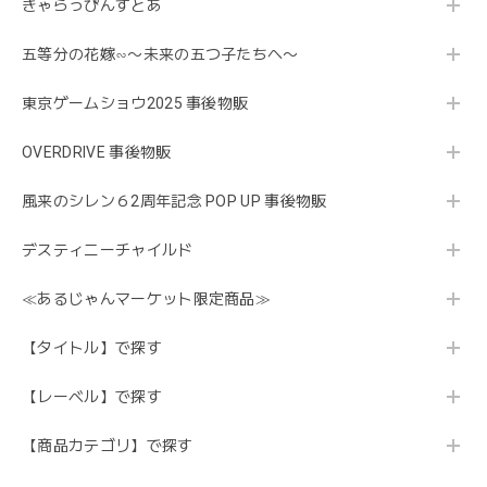
きゃらっぴんすとあ
五等分の花嫁∽〜未来の五つ子たちへ〜
東京ゲームショウ2025 事後物販
OVERDRIVE 事後物販
風来のシレン６2周年記念 POP UP 事後物販
デスティニーチャイルド
≪あるじゃんマーケット限定商品≫
【タイトル】で探す
【レーベル】で探す
【商品カテゴリ】で探す