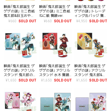
映画｢鬼太郎誕生 ゲ
映画｢鬼太郎誕生 ゲ
映画｢鬼太郎誕生 ゲ
ゲゲの謎｣ ミニ色紙
ゲゲの謎｣ ミニ色紙
ゲゲの謎｣ トレーデ
鬼太郎&目玉おやじ
ねこ娘 舞踊ver.
ィング缶バッジ 舞踊
舞踊ver.
ver. BOX
¥660
SOLD OUT
¥660
SOLD OUT
¥4,950
SOLD OUT
映画｢鬼太郎誕生 ゲ
映画｢鬼太郎誕生 ゲ
映画｢鬼太郎誕生 ゲ
ゲゲの謎｣ アクリル
ゲゲの謎｣ アクリル
ゲゲの謎｣ アクリル
スタンド 鬼太郎の父
スタンド 水木 舞踊
スタンド 鬼太郎&目
舞踊ver.
ver.
玉おやじ 舞踊ver.
¥1,650
SOLD OUT
¥1,650
SOLD OUT
¥1,650
SOLD OUT