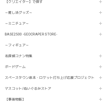
【クリエイター】で探す
～推し活グッズ～
～ミニチュア～
BASE2500 -GEOCRAPER STORE-
～フィギュア～
名探偵コナン特集
ボードゲーム
スペースタウン串本・ロケット打ち上げ応援プロジェクト
マスコット/ぬいぐるみストア
【事後物販】