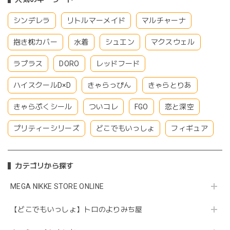
シンデレラ
リトルマーメイド
マルチャーナ
抱き枕カバー
水着
シュエン
マクスウェル
ラプラス
DORO
レッドフード
ハイスクールD×D
きゃらっぴん
きゃらとりあ
きゃらぷくシール
ついコレ
FGO
恋と深空
プリティーシリーズ
どこでもいっしょ
フィギュア
カテゴリから探す
MEGA NIKKE STORE ONLINE
【どこでもいっしょ】トロのよりみち屋