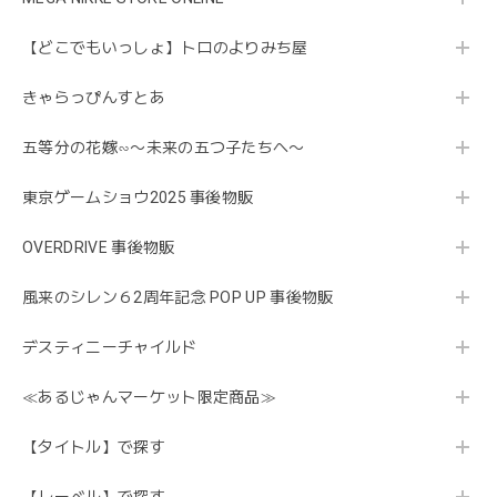
【どこでもいっしょ】トロのよりみち屋
きゃらっぴんすとあ
五等分の花嫁∽〜未来の五つ子たちへ〜
東京ゲームショウ2025 事後物販
OVERDRIVE 事後物販
風来のシレン６2周年記念 POP UP 事後物販
デスティニーチャイルド
≪あるじゃんマーケット限定商品≫
【タイトル】で探す