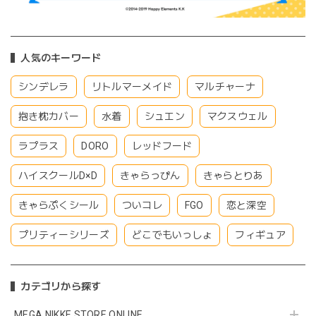
人気のキーワード
シンデレラ
リトルマーメイド
マルチャーナ
抱き枕カバー
水着
シュエン
マクスウェル
ラプラス
DORO
レッドフード
ハイスクールD×D
きゃらっぴん
きゃらとりあ
きゃらぷくシール
ついコレ
FGO
恋と深空
プリティーシリーズ
どこでもいっしょ
フィギュア
カテゴリから探す
MEGA NIKKE STORE ONLINE