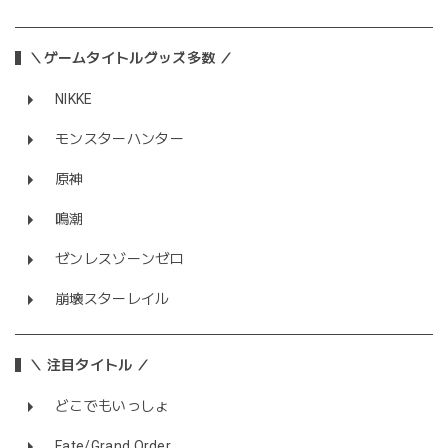
＼ゲームタイトルグッズ多数 ／
NIKKE
モンスターハンター
原神
鳴潮
ゼンレスゾーンゼロ
崩壊スターレイル
＼ 注目タイトル ／
どこでもいっしょ
Fate/Grand Order