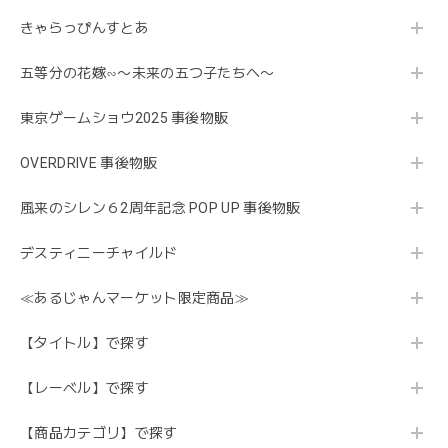
きゃらっぴんすとあ
五等分の花嫁∽〜未来の五つ子たちへ〜
東京ゲームショウ2025 事後物販
OVERDRIVE 事後物販
風来のシレン６2周年記念 POP UP 事後物販
デスティニーチャイルド
≪あるじゃんマーケット限定商品≫
【タイトル】で探す
【レーベル】で探す
【商品カテゴリ】で探す