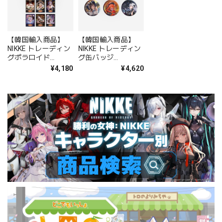
【韓国輸入商品】
【韓国輸入商品】
NIKKE トレーディン
NIKKE トレーディン
グポラロイド
グ缶バッジ
Maid&Bunny girl
COUNTERS BOX 全
¥4,180
¥4,620
BOX 全13種
6種