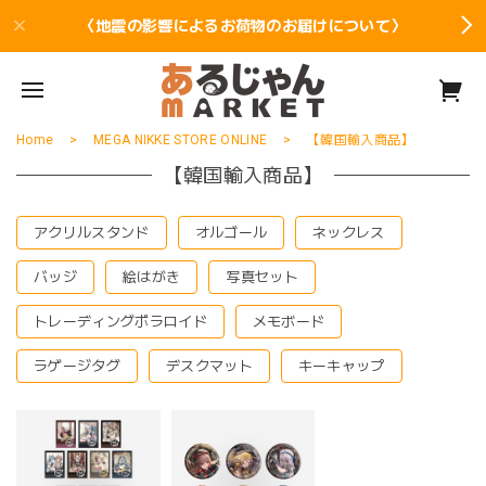
〈地震の影響によるお荷物のお届けについて〉
Home
MEGA NIKKE STORE ONLINE
【韓国輸入商品】
【韓国輸入商品】
アクリルスタンド
オルゴール
ネックレス
バッジ
絵はがき
写真セット
トレーディングポラロイド
メモボード
ラゲージタグ
デスクマット
キーキャップ