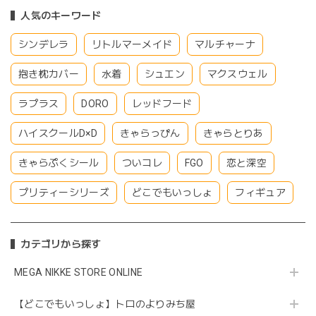
人気のキーワード
シンデレラ
リトルマーメイド
マルチャーナ
抱き枕カバー
水着
シュエン
マクスウェル
ラプラス
DORO
レッドフード
ハイスクールD×D
きゃらっぴん
きゃらとりあ
きゃらぷくシール
ついコレ
FGO
恋と深空
プリティーシリーズ
どこでもいっしょ
フィギュア
カテゴリから探す
MEGA NIKKE STORE ONLINE
【どこでもいっしょ】トロのよりみち屋