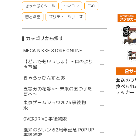
きゃらぷくシール
ついコレ
FGO
恋と深空
プリティーシリーズ
カテゴリから探す
MEGA NIKKE STORE ONLINE
【どこでもいっしょ】トロのより
みち屋
きゃらっぴんすとあ
葬送のフ
食べられ
五等分の花嫁∽〜未来の五つ子た
テッカー
ちへ〜
東京ゲームショウ2025 事後物
販
OVERDRIVE 事後物販
風来のシレン６2周年記念 POP UP
事後物販