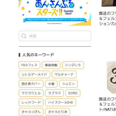
葬送のフ
＆フェル
ションカ
人気のキーワード
FGOフェス
事後物販
シンデレラ
リトルマーメイド
マルチャーナ
抱き枕カバー
水着
シュエン
マクスウェル
ラプラス
DORO
葬送のフ
レッドフード
ハイスクールD×D
＆フェル
ト/NATU
きゃらっぴん
きゃらとりあ