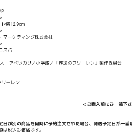
PP
＞
×横12.9cm
＞
・マーケティング株式会社
＞
コスパ
田鐘人・アベツカサ／小学館／「葬送のフリーレン」製作委員会
フリーレン
＜ご購入前にご一読下さ
定日が別の商品を同時に予約注文された場合、発送予定日が一番
額は税込み価格です。