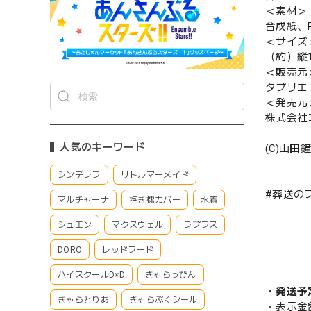
＜素材＞
合成紙、
＜サイズ
（約）縦11
＜販売元
タブリエ
＜発売元
株式会社
人気のキーワード
(C)山
シンデレラ
リトルマーメイド
#葬送の
マルチャーナ
抱き枕カバー
水着
シュエン
マクスウェル
ラプラス
DORO
レッドフード
ハイスクールD×D
きゃらっぴん
・発送予
きゃらとりあ
きゃらぷくシール
・表示金