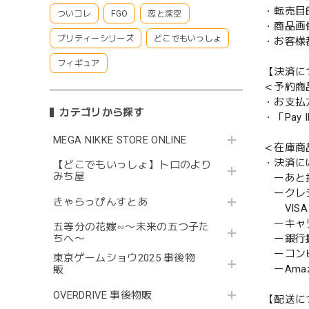
・転売目
ついコレ
FGO
恋と深空
・商品画
プリティーシリーズ
どこでもいっしょ
・お客様
フィギュア
【決済に
＜予約商
・お支払
カテゴリから探す
・「Pa
MEGA NIKKE STORE ONLINE
＜在庫商
・決済に
【どこでもいっしょ】トロのより
みち屋
ーあと払い
ークレ
きゃらっぴんすとあ
VISA／
ーキャ
五等分の花嫁∽〜未来の五つ子た
ー銀行
ちへ〜
ーコンビニ
東京ゲームショウ2025 事後物
ーAmazo
販
OVERDRIVE 事後物販
【配送に