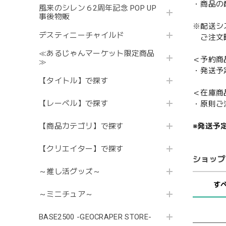
・商品の
風来のシレン６2周年記念 POP UP
事後物販
※配送シ
デスティニーチャイルド
ご注文時
≪あるじゃんマーケット限定商品
＜予約商
≫
・発送予
【タイトル】で探す
＜在庫商
【レーベル】で探す
・原則ご
※発送予
【商品カテゴリ】で探す
【クリエイター】で探す
ショップ
～推し活グッズ～
す
～ミニチュア～
BASE2500 -GEOCRAPER STORE-