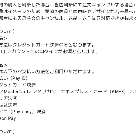
的の購入と判断した場合、当店判断にて注文キャンセルする場合
像はイメージのため、実際の商品とは色味やデザインが若干異な
都合によるご注文のキャンセル、返品・返金はご対応できかねま
ついて】
品＞
方法はクレジットカード決済のみとなります。
y ID」アカウントへのログインが必須となります。
品＞
は以下のお支払い方法をご利用いただけます。
（Pay ID）
ジットカード決済
MasterCard／アメリカン・エキスプレス・カード（AMEX）／J
リア決済
振込決済
（Pay-easy）決済
n Pay
ついて】