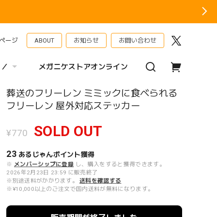
ページ
ABOUT
お知らせ
お問い合わせ
 ／
メガニケストアオンライン
葬送のフリーレン ミミックに食べられる
フリーレン 屋外対応ステッカー
SOLD OUT
¥770
23
あるじゃんポイント
獲得
※
メンバーシップに登録
し、購入をすると獲得できます。
2026年2月23日 23:59 に販売終了
※別途送料がかかります。
送料を確認する
※¥10,000以上のご注文で国内送料が無料になります。