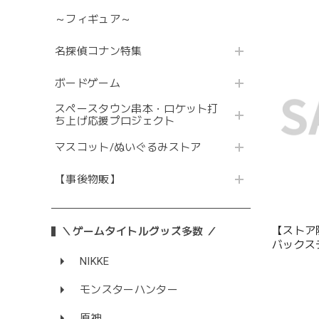
～フィギュア～
名探偵コナン特集
ボードゲーム
スペースタウン串本・ロケット打
ち上げ応援プロジェクト
マスコット/ぬいぐるみストア
【事後物販】
【ストア
＼ゲームタイトルグッズ多数 ／
バックス
プリカ
NIKKE
モンスターハンター
原神