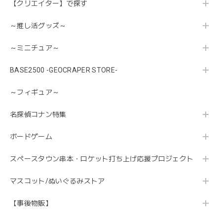
【クリエイター】で探す
～推し活グッズ～
～ミニチュア～
BASE2500 -GEOCRAPER STORE-
～フィギュア～
名探偵コナン特集
ボードゲーム
スペースタウン串本・ロケット打ち上げ応援プロジェクト
マスコット/ぬいぐるみストア
【事後物販】