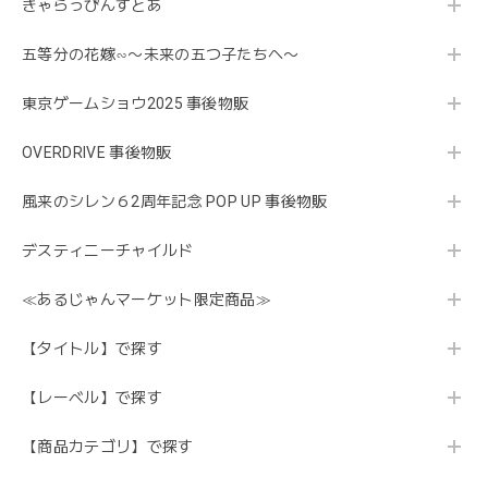
きゃらっぴんすとあ
五等分の花嫁∽〜未来の五つ子たちへ〜
東京ゲームショウ2025 事後物販
OVERDRIVE 事後物販
風来のシレン６2周年記念 POP UP 事後物販
デスティニーチャイルド
≪あるじゃんマーケット限定商品≫
【タイトル】で探す
【レーベル】で探す
【商品カテゴリ】で探す