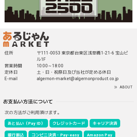
住所
〒111-0053 東京都台東区浅草橋1-21-6 宝山ビ
ル1F
営業時間
10:00～18:00
定休日
土・日・祝祭日及び当社が定める休日
E-mail
algernon-market@algernonproduct.co.jp
ABOUT
お支払い方法について
次の方法がご利用頂けます。
あと払い（Pay ID）
クレジットカード
キャリア決済
銀行振込
コンビニ決済・Pay-easy
Amazon Pay