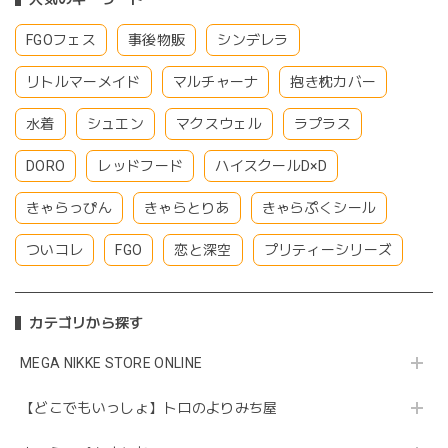
FGOフェス
事後物販
シンデレラ
リトルマーメイド
マルチャーナ
抱き枕カバー
水着
シュエン
マクスウェル
ラプラス
DORO
レッドフード
ハイスクールD×D
きゃらっぴん
きゃらとりあ
きゃらぷくシール
ついコレ
FGO
恋と深空
プリティーシリーズ
カテゴリから探す
MEGA NIKKE STORE ONLINE
【どこでもいっしょ】トロのよりみち屋