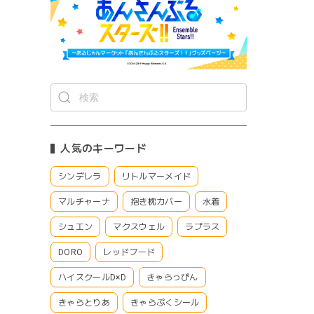
人気のキーワード
シンデレラ
リトルマーメイド
マルチャーナ
抱き枕カバー
水着
シュエン
マクスウェル
ラプラス
DORO
レッドフード
ハイスクールD×D
きゃらっぴん
きゃらとりあ
きゃらぷくシール