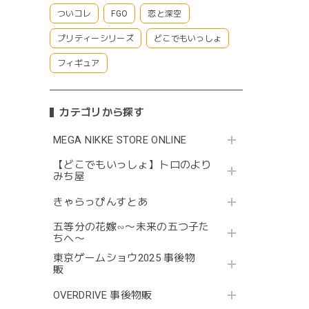
ついコレ
FGO
恋と深空
プリティーシリーズ
どこでもいっしょ
フィギュア
カテゴリから探す
MEGA NIKKE STORE ONLINE
【どこでもいっしょ】トロのより
みち屋
きゃらっぴんすとあ
五等分の花嫁∽〜未来の五つ子た
ちへ〜
東京ゲームショウ2025 事後物
販
OVERDRIVE 事後物販