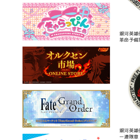
銀河英雄
革命予備
銀河英雄
ー連隊章