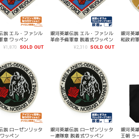
伝説 エル・ファシル
銀河英雄伝説 エル・ファシル
銀河英雄
軍章 ワッペン
革命予備軍章 脱着式ワッペン
和政府軍
¥1,870
SOLD OUT
¥2,310
SOLD OUT
伝説 ローゼンリッタ
銀河英雄伝説 ローゼンリッタ
銀河英雄
 ワッペン
ー連隊章 脱着式ワッペン
王朝 ラ