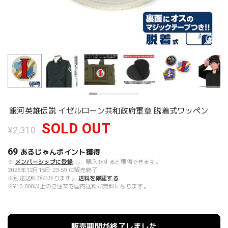
銀河英雄伝説 イゼルローン共和政府軍章 脱着式ワッペン
SOLD OUT
¥2,310
69
あるじゃんポイント
獲得
※
メンバーシップに登録
し、購入をすると獲得できます。
2025年12月15日 23:59 に販売終了
※別途送料がかかります。
送料を確認する
※¥10,000以上のご注文で国内送料が無料になります。
販売期間が終了しました