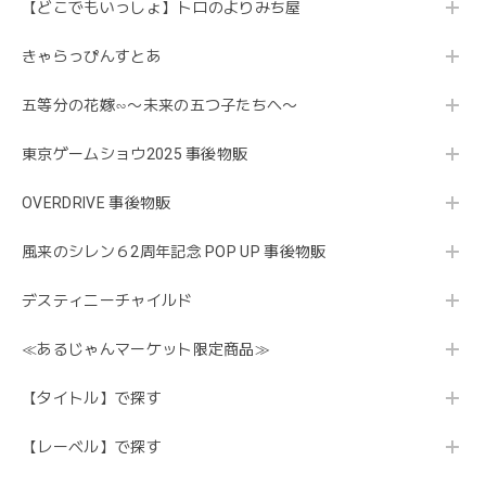
【どこでもいっしょ】トロのよりみち屋
きゃらっぴんすとあ
五等分の花嫁∽〜未来の五つ子たちへ〜
東京ゲームショウ2025 事後物販
OVERDRIVE 事後物販
風来のシレン６2周年記念 POP UP 事後物販
デスティニーチャイルド
≪あるじゃんマーケット限定商品≫
【タイトル】で探す
【レーベル】で探す