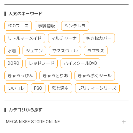
人気のキーワード
FGOフェス
事後物販
シンデレラ
リトルマーメイド
マルチャーナ
抱き枕カバー
水着
シュエン
マクスウェル
ラプラス
DORO
レッドフード
ハイスクールD×D
きゃらっぴん
きゃらとりあ
きゃらぷくシール
ついコレ
FGO
恋と深空
プリティーシリーズ
カテゴリから探す
MEGA NIKKE STORE ONLINE