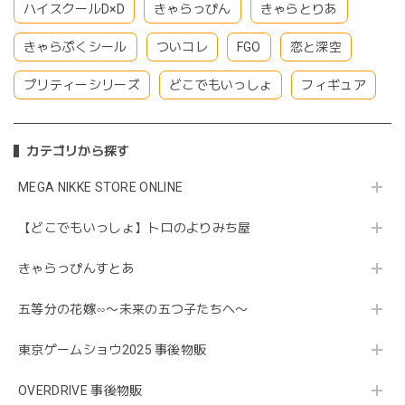
ハイスクールD×D
きゃらっぴん
きゃらとりあ
きゃらぷくシール
ついコレ
FGO
恋と深空
プリティーシリーズ
どこでもいっしょ
フィギュア
カテゴリから探す
MEGA NIKKE STORE ONLINE
【どこでもいっしょ】トロのよりみち屋
きゃらっぴんすとあ
五等分の花嫁∽〜未来の五つ子たちへ〜
東京ゲームショウ2025 事後物販
OVERDRIVE 事後物販