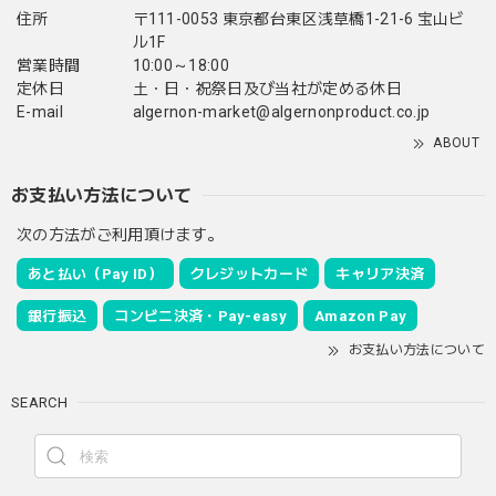
住所
〒111-0053 東京都台東区浅草橋1-21-6 宝山ビ
ル1F
営業時間
10:00～18:00
定休日
土・日・祝祭日及び当社が定める休日
E-mail
algernon-market@algernonproduct.co.jp
ABOUT
お支払い方法について
次の方法がご利用頂けます。
あと払い（Pay ID）
クレジットカード
キャリア決済
銀行振込
コンビニ決済・Pay-easy
Amazon Pay
お支払い方法について
SEARCH