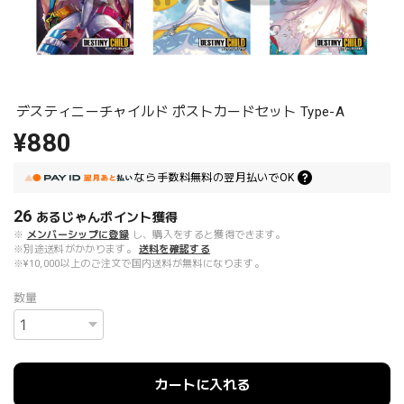
デスティニーチャイルド ポストカードセット Type-A
¥880
なら
手数料無料の
翌月払いでOK
26
あるじゃんポイント
獲得
※
メンバーシップに登録
し、購入をすると獲得できます。
※別途送料がかかります。
送料を確認する
※¥10,000以上のご注文で国内送料が無料になります。
数量
カートに入れる