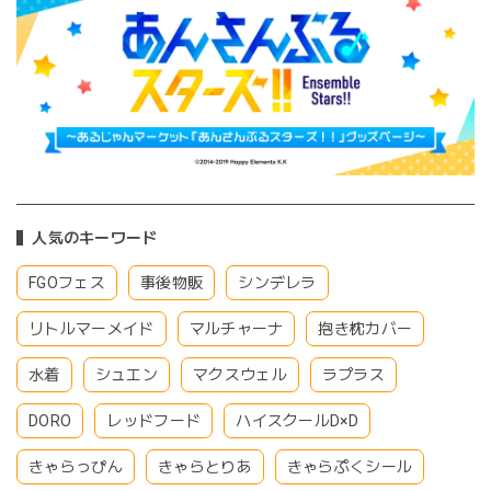
人気のキーワード
FGOフェス
事後物販
シンデレラ
リトルマーメイド
マルチャーナ
抱き枕カバー
水着
シュエン
マクスウェル
ラプラス
DORO
レッドフード
ハイスクールD×D
きゃらっぴん
きゃらとりあ
きゃらぷくシール