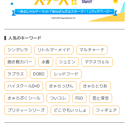
人気のキーワード
シンデレラ
リトルマーメイド
マルチャーナ
抱き枕カバー
水着
シュエン
マクスウェル
ラプラス
DORO
レッドフード
ハイスクールD×D
きゃらっぴん
きゃらとりあ
きゃらぷくシール
ついコレ
FGO
恋と深空
プリティーシリーズ
どこでもいっしょ
フィギュア