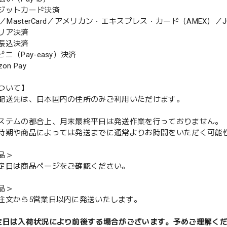
ジットカード決済
MasterCard／アメリカン・エキスプレス・カード（AMEX）／J
リア決済
振込決済
（Pay-easy）決済
n Pay
ついて】
配送先は、日本国内の住所のみご利用いただけます。
ステムの都合上、月末最終平日は発送作業を行っておりません。
期や商品によっては発送までに通常よりお時間をいただく可能
品＞
定日は商品ページをご確認ください。
品＞
注文から5営業日以内に発送いたします。
定日は入荷状況により前後する場合がございます。予めご理解く