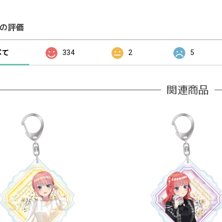
の評価
べて
334
2
5
関連商品