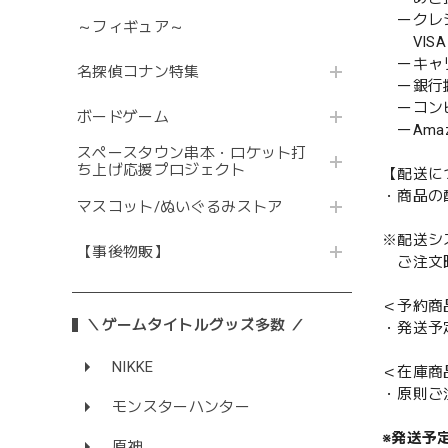
ークレ
～フィギュア～
VISA／
ーキャ
名探偵コナン特集
ー銀行
ーコンビニ
ボードゲーム
ーAmazo
スペースタウン串本・ロケット打
ち上げ応援プロジェクト
【配送に
・商品の
マスコット/ぬいぐるみストア
※配送シ
【事後物販】
ご注文時
＜予約商
＼ゲームタイトルグッズ多数 ／
・発送予
NIKKE
＜在庫商
・原則ご
モンスターハンター
※発送予
原神