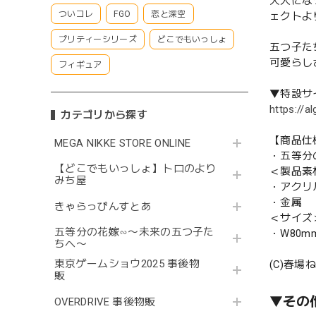
大人にな
ついコレ
FGO
恋と深空
ェクトよ
プリティーシリーズ
どこでもいっしょ
五つ子た
可愛らし
フィギュア
▼特設サ
https://a
カテゴリから探す
【商品仕
MEGA NIKKE STORE ONLINE
・五等分
【どこでもいっしょ】トロのより
＜製品素
みち屋
・アクリ
・金属
きゃらっぴんすとあ
＜サイズ
五等分の花嫁∽〜未来の五つ子た
・W80mm
ちへ〜
東京ゲームショウ2025 事後物
(C)春
販
▼その
OVERDRIVE 事後物販