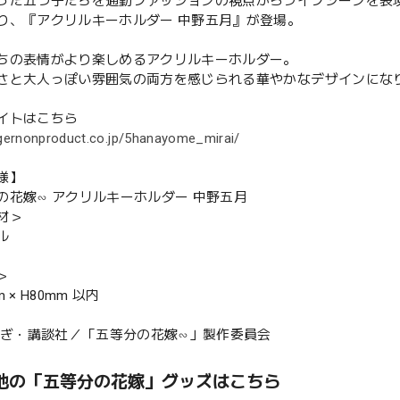
った五つ子たちを通勤ファッションの視点からライフシーンを表
り、『アクリルキーホルダー 中野五月』が登場。
ちの表情がより楽しめるアクリルキーホルダー。
さと大人っぽい雰囲気の両方を感じられる華やかなデザインにな
イトはこちら
lgernonproduct.co.jp/5hanayome_mirai/
様】
の花嫁∽ アクリルキーホルダー 中野五月
材＞
ル
＞
 × H80mm 以内
場ねぎ・講談社／「五等分の花嫁∽」製作委員会
他の「五等分の花嫁」グッズはこちら