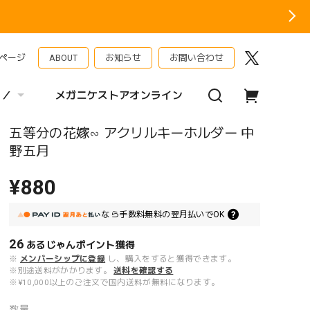
ページ
ABOUT
お知らせ
お問い合わせ
 ／
メガニケストアオンライン
五等分の花嫁∽ アクリルキーホルダー 中
野五月
¥880
なら
手数料無料の
翌月払いでOK
26
あるじゃんポイント
獲得
※
メンバーシップに登録
し、購入をすると獲得できます。
※別途送料がかかります。
送料を確認する
※¥10,000以上のご注文で国内送料が無料になります。
数量