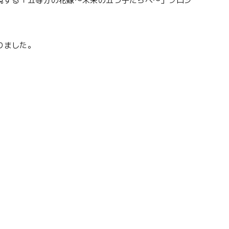
現する「五等分の花嫁〜未来の五つ子たちへ〜」プロジ
りました。