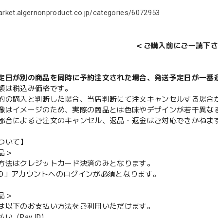
arket.algernonproduct.co.jp/categories/6072953
＜ご購入前にご一読下さ
定日が別の商品を同時に予約注文された場合、発送予定日が一番
額は税込み価格です。
的の購入と判断した場合、当店判断にて注文キャンセルする場合
像はイメージのため、実際の商品とは色味やデザインが若干異な
都合によるご注文のキャンセル、返品・返金はご対応できかねま
ついて】
品＞
方法はクレジットカード決済のみとなります。
y ID」アカウントへのログインが必須となります。
品＞
は以下のお支払い方法をご利用いただけます。
（Pay ID）