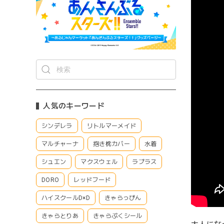
人気のキーワード
シンデレラ
リトルマーメイド
マルチャーナ
抱き枕カバー
水着
シュエン
マクスウェル
ラプラス
DORO
レッドフード
ハイスクールD×D
きゃらっぴん
きゃらとりあ
きゃらぷくシール