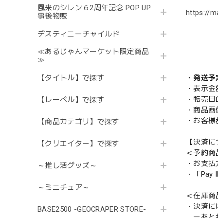
風来のシレン６2周年記念 POP UP
https://m
事後物販
デスティニーチャイルド
≪あるじゃんマーケット限定商品
≫
【タイトル】で探す
・発送予
・表示金
・転売目
【レーベル】で探す
・商品画
・お客様
【商品カテゴリ】で探す
【決済に
【クリエイター】で探す
＜予約商
・お支払
～推し活グッズ～
・「Pa
～ミニチュア～
＜在庫商
・決済に
BASE2500 -GEOCRAPER STORE-
ーあと払い