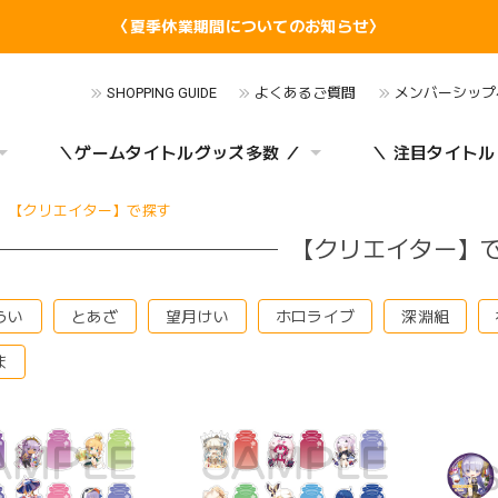
〈夏季休業期間についてのお知らせ〉
SHOPPING GUIDE
よくあるご質問
メンバーシップ
＼ゲームタイトルグッズ多数 ／
＼ 注目タイトル
【クリエイター】で探す
【クリエイター】
うい
とあざ
望月けい
ホロライブ
深淵組
ま