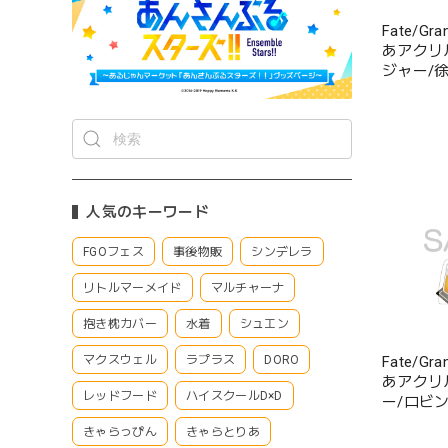
Fate/Gr
あアクリ
ジャー/
人気のキーワード
FGOフェス
事後物販
シンデレラ
リトルマーメイド
マルチャーナ
抱き枕カバー
水着
シュエン
Fate/Gr
マクスウェル
ラプラス
DORO
あアクリ
レッドフード
ハイスクールD×D
ー/ロビ
きゃらっぴん
きゃらとりあ