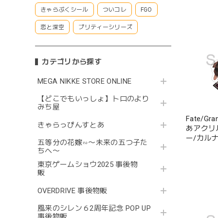
きゃらぷくシール
ついコレ
FGO
恋と深空
プリティーシリーズ
カテゴリから探す
MEGA NIKKE STORE ONLINE
【どこでもいっしょ】トロのより
みち屋
Fate/Gr
きゃらっぴんすとあ
あアクリ
ー/カル
五等分の花嫁∽〜未来の五つ子た
ちへ〜
東京ゲームショウ2025 事後物
販
OVERDRIVE 事後物販
風来のシレン６2周年記念 POP UP
事後物販