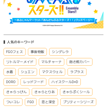
人気のキーワード
FGOフェス
事後物販
シンデレラ
リトルマーメイド
マルチャーナ
抱き枕カバー
水着
シュエン
マクスウェル
ラプラス
DORO
レッドフード
ハイスクールD×D
きゃらっぴん
きゃらとりあ
きゃらぷくシール
ついコレ
FGO
恋と深空
プリティーシリーズ