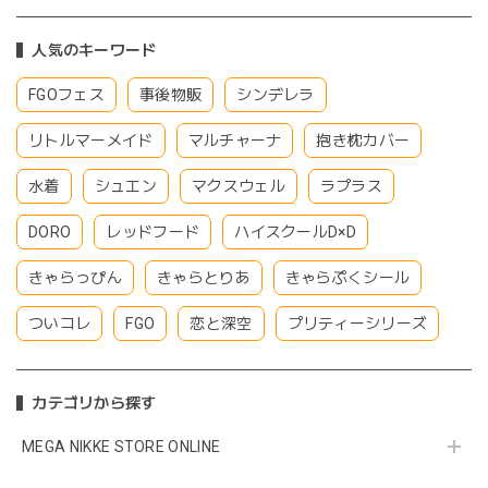
人気のキーワード
FGOフェス
事後物販
シンデレラ
リトルマーメイド
マルチャーナ
抱き枕カバー
水着
シュエン
マクスウェル
ラプラス
DORO
レッドフード
ハイスクールD×D
きゃらっぴん
きゃらとりあ
きゃらぷくシール
ついコレ
FGO
恋と深空
プリティーシリーズ
カテゴリから探す
MEGA NIKKE STORE ONLINE