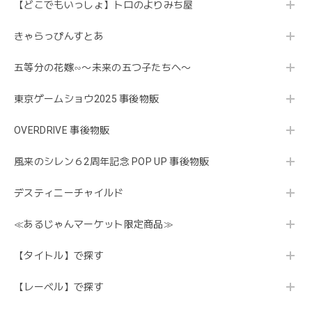
【どこでもいっしょ】トロのよりみち屋
きゃらっぴんすとあ
五等分の花嫁∽〜未来の五つ子たちへ〜
東京ゲームショウ2025 事後物販
OVERDRIVE 事後物販
風来のシレン６2周年記念 POP UP 事後物販
デスティニーチャイルド
≪あるじゃんマーケット限定商品≫
【タイトル】で探す
【レーベル】で探す