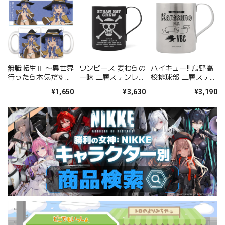
無職転生Ⅱ 〜異世界
ワンピース 麦わらの
ハイキュー!! 烏野高
行ったら本気だす〜
一味 二層ステンレス
校排球部 二層ステン
マグカップＢ［ロキ
マグカップ（塗装）
レスマグカップ
¥1,650
¥3,630
¥3,190
シー・ミグルディ
ア］【描き下ろし】