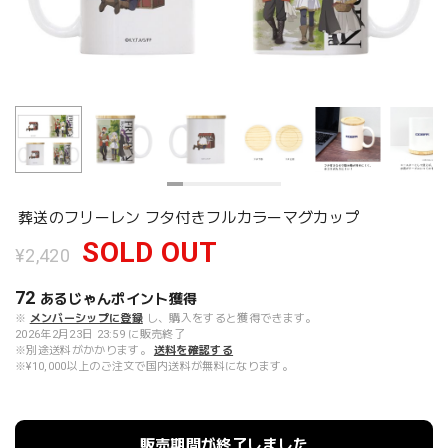
葬送のフリーレン フタ付きフルカラーマグカップ
SOLD OUT
¥2,420
72
あるじゃんポイント
獲得
※
メンバーシップに登録
し、購入をすると獲得できます。
2026年2月23日 23:59 に販売終了
※別途送料がかかります。
送料を確認する
※¥10,000以上のご注文で国内送料が無料になります。
販売期間が終了しました