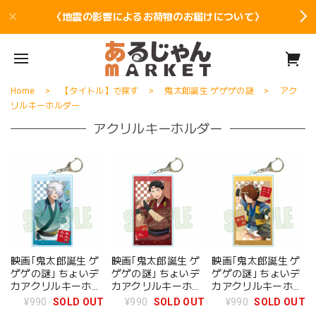
〈地震の影響によるお荷物のお届けについて〉
Home
【タイトル】で探す
鬼太郎誕生 ゲゲゲの謎
アク
リルキーホルダー
アクリルキーホルダー
映画｢鬼太郎誕生 ゲ
映画｢鬼太郎誕生 ゲ
映画｢鬼太郎誕生 ゲ
ゲゲの謎｣ ちょいデ
ゲゲの謎｣ ちょいデ
ゲゲの謎｣ ちょいデ
カアクリルキーホル
カアクリルキーホル
カアクリルキーホル
ダー 鬼太郎の父 舞
ダー 水木 舞踊ver.
ダー 鬼太郎&目玉お
¥990
SOLD OUT
¥990
SOLD OUT
¥990
SOLD OUT
踊ver.
やじ 舞踊ver.