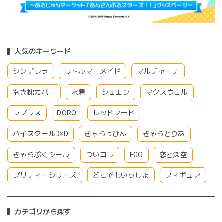
人気のキーワード
シンデレラ
リトルマーメイド
マルチャーナ
抱き枕カバー
水着
シュエン
マクスウェル
ラプラス
DORO
レッドフード
ハイスクールD×D
きゃらっぴん
きゃらとりあ
きゃらぷくシール
ついコレ
FGO
恋と深空
プリティーシリーズ
どこでもいっしょ
フィギュア
カテゴリから探す