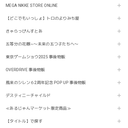
MEGA NIKKE STORE ONLINE
【どこでもいっしょ】トロのよりみち屋
きゃらっぴんすとあ
五等分の花嫁∽〜未来の五つ子たちへ〜
東京ゲームショウ2025 事後物販
OVERDRIVE 事後物販
風来のシレン６2周年記念 POP UP 事後物販
デスティニーチャイルド
≪あるじゃんマーケット限定商品≫
【タイトル】で探す