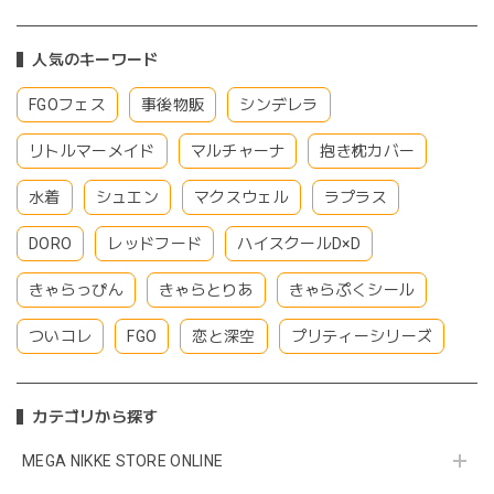
人気のキーワード
FGOフェス
事後物販
シンデレラ
リトルマーメイド
マルチャーナ
抱き枕カバー
水着
シュエン
マクスウェル
ラプラス
DORO
レッドフード
ハイスクールD×D
きゃらっぴん
きゃらとりあ
きゃらぷくシール
ついコレ
FGO
恋と深空
プリティーシリーズ
カテゴリから探す
MEGA NIKKE STORE ONLINE