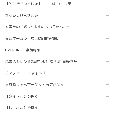
【どこでもいっしょ】トロのよりみち屋
きゃらっぴんすとあ
五等分の花嫁∽〜未来の五つ子たちへ〜
東京ゲームショウ2025 事後物販
OVERDRIVE 事後物販
風来のシレン６2周年記念 POP UP 事後物販
デスティニーチャイルド
≪あるじゃんマーケット限定商品≫
【タイトル】で探す
【レーベル】で探す