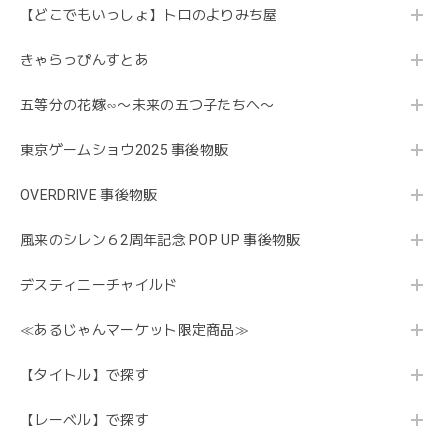
【どこでもいっしょ】トロのよりみち屋
きゃらっぴんすとあ
五等分の花嫁∽〜未来の五つ子たちへ〜
東京ゲームショウ2025 事後物販
OVERDRIVE 事後物販
風来のシレン６2周年記念 POP UP 事後物販
デスティニーチャイルド
≪あるじゃんマーケット限定商品≫
【タイトル】で探す
【レーベル】で探す