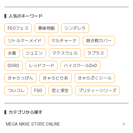
人気のキーワード
FGOフェス
事後物販
シンデレラ
リトルマーメイド
マルチャーナ
抱き枕カバー
水着
シュエン
マクスウェル
ラプラス
DORO
レッドフード
ハイスクールD×D
きゃらっぴん
きゃらとりあ
きゃらぷくシール
ついコレ
FGO
恋と深空
プリティーシリーズ
カテゴリから探す
MEGA NIKKE STORE ONLINE