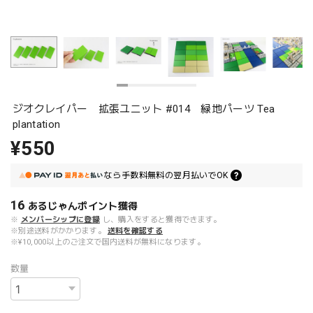
ジオクレイパー 拡張ユニット #014 緑地パーツ Tea
plantation
¥550
なら
手数料無料の
翌月払いでOK
16
あるじゃんポイント
獲得
※
メンバーシップに登録
し、購入をすると獲得できます。
※別途送料がかかります。
送料を確認する
※¥10,000以上のご注文で国内送料が無料になります。
数量