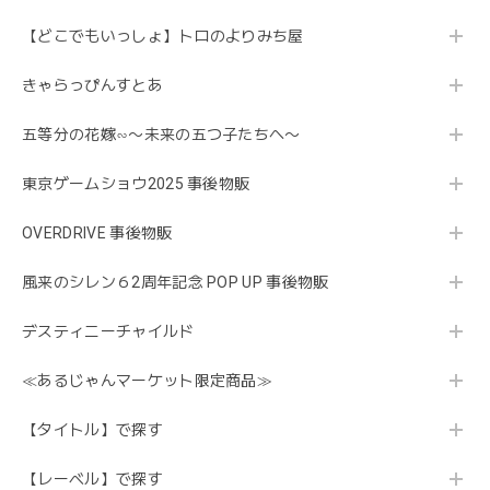
【どこでもいっしょ】トロのよりみち屋
きゃらっぴんすとあ
五等分の花嫁∽〜未来の五つ子たちへ〜
東京ゲームショウ2025 事後物販
OVERDRIVE 事後物販
風来のシレン６2周年記念 POP UP 事後物販
デスティニーチャイルド
≪あるじゃんマーケット限定商品≫
【タイトル】で探す
【レーベル】で探す