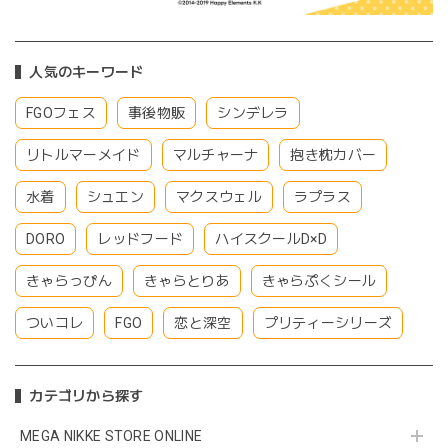
人気のキーワード
FGOフェス
事後物販
シンデレラ
リトルマーメイド
マルチャーナ
抱き枕カバー
水着
シュエン
マクスウェル
ラプラス
DORO
レッドフード
ハイスクールD×D
きゃらっぴん
きゃらとりあ
きゃらぷくシール
ついコレ
FGO
恋と深空
プリティーシリーズ
カテゴリから探す
MEGA NIKKE STORE ONLINE