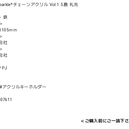
Sparkle*チェーンアクリル Vol.1 5.鹿 礼光
・鉄
＞
Ｈ105ｍｍ
＞
会社
＞
会社
P PJ
IP #アクリルキーホルダー
207611
＜ご購入前にご一読下さ