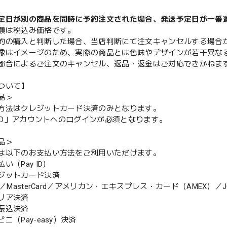
定日が別の商品を同時に予約注文された場合、発送予定日が一番
額は税込み価格です。
的の購入と判断した場合、当店判断にて注文キャンセルする場合
像はイメージのため、実際の商品とは色味やデザインが若干異な
都合によるご注文のキャンセル、返品・返金はご対応できかねま
ついて】
品＞
方法はクレジットカード決済のみとなります。
y ID」アカウントへのログインが必須となります。
品＞
は以下のお支払い方法をご利用いただけます。
（Pay ID）
ジットカード決済
MasterCard／アメリカン・エキスプレス・カード（AMEX）／J
リア決済
振込決済
（Pay-easy）決済