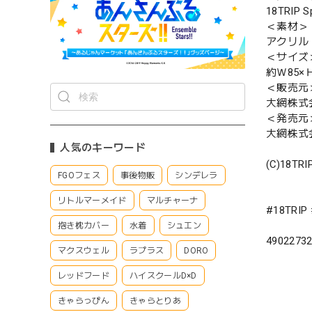
18TRIP 
＜素材＞
アクリル
＜サイズ
約Ｗ85×
＜販売元
大網株式
＜発売元
大網株式
人気のキーワード
(C)18TRI
FGOフェス
事後物販
シンデレラ
リトルマーメイド
マルチャーナ
#18TR
抱き枕カバー
水着
シュエン
4902273
マクスウェル
ラプラス
DORO
レッドフード
ハイスクールD×D
きゃらっぴん
きゃらとりあ