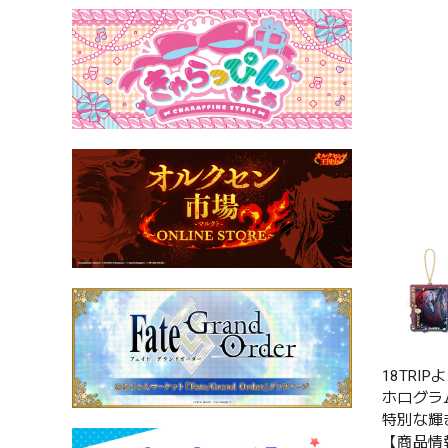
18TR
ホログラ
特別な輝
【商品情