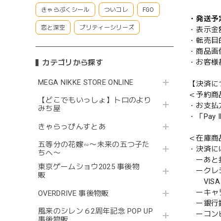
きゃらぷくシール
ついコレ
FGO
・発送予
恋と深空
プリティーシリーズ
・表示金
・転売目
・商品画
・お客様
カテゴリから探す
MEGA NIKKE STORE ONLINE
【決済に
＜予約商
【どこでもいっしょ】トロのより
・お支払
みち屋
・「Pa
きゃらっぴんすとあ
＜在庫商
五等分の花嫁∽〜未来の五つ子た
・決済に
ちへ〜
ーあと払い
東京ゲームショウ2025 事後物
ークレ
販
VISA／
ーキャ
OVERDRIVE 事後物販
ー銀行
風来のシレン６2周年記念 POP UP
ーコンビニ
事後物販