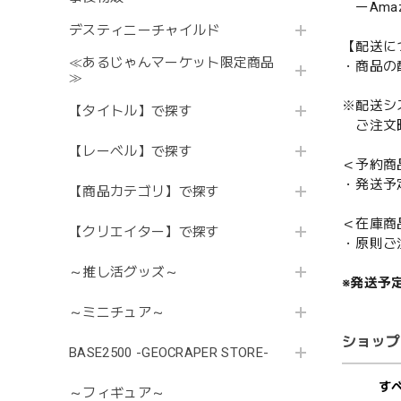
ーAmazo
デスティニーチャイルド
【配送に
≪あるじゃんマーケット限定商品
・商品の
≫
※配送シ
【タイトル】で探す
ご注文時
【レーベル】で探す
＜予約商
・発送予
【商品カテゴリ】で探す
＜在庫商
【クリエイター】で探す
・原則ご
～推し活グッズ～
※発送予
～ミニチュア～
ショップ
BASE2500 -GEOCRAPER STORE-
す
～フィギュア～