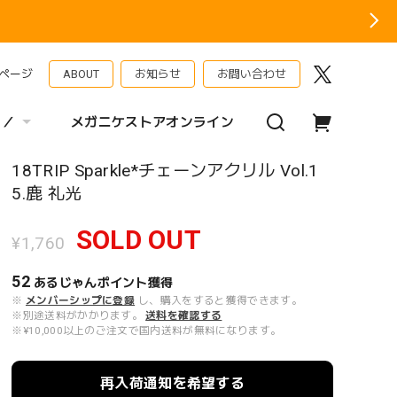
ページ
ABOUT
お知らせ
お問い合わせ
 ／
メガニケストアオンライン
18TRIP Sparkle*チェーンアクリル Vol.1
5.鹿 礼光
SOLD OUT
¥1,760
52
あるじゃんポイント
獲得
※
メンバーシップに登録
し、購入をすると獲得できます。
※別途送料がかかります。
送料を確認する
※¥10,000以上のご注文で国内送料が無料になります。
再入荷通知を希望する