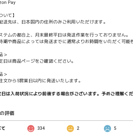
n Pay
ついて】
配送先は、日本国内の住所のみご利用いただけます。
ステムの都合上、月末最終平日は発送作業を行っておりません。
期や商品によっては発送までに通常よりお時間をいただく可能
品＞
定日は商品ページをご確認ください。
品＞
注文から5営業日以内に発送いたします。
定日は入荷状況により前後する場合がございます。予めご理解く
の評価
べて
334
2
5