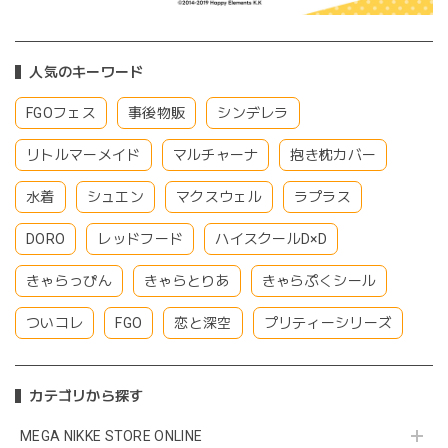
人気のキーワード
FGOフェス
事後物販
シンデレラ
リトルマーメイド
マルチャーナ
抱き枕カバー
水着
シュエン
マクスウェル
ラプラス
DORO
レッドフード
ハイスクールD×D
きゃらっぴん
きゃらとりあ
きゃらぷくシール
ついコレ
FGO
恋と深空
プリティーシリーズ
カテゴリから探す
MEGA NIKKE STORE ONLINE