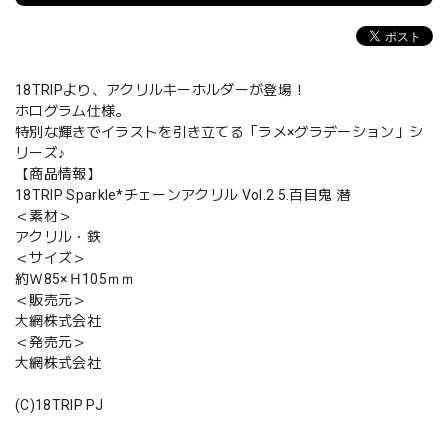
18TRIPより、アクリルキーホルダーが登場！
ホログラム仕様。
特別な輝きでイラストを引き立てる「ラメ×グラデーション」シ
リーズ♪
【商品情報】
18TRIP Sparkle*チェーンアクリル Vol.2 5.百目鬼 潜
＜素材＞
アクリル・鉄
＜サイズ＞
約Ｗ85×Ｈ105ｍｍ
＜販売元＞
大網株式会社
＜発売元＞
大網株式会社
(C)18TRIP PJ