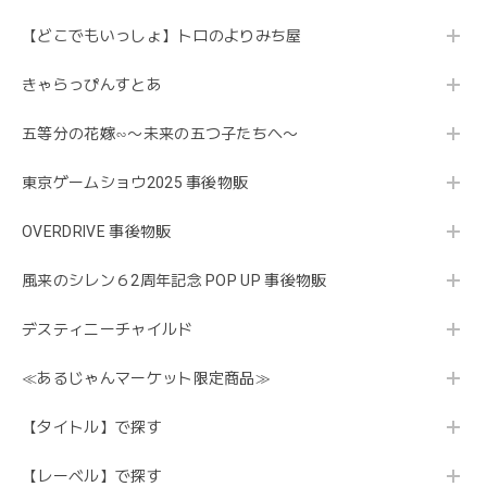
【どこでもいっしょ】トロのよりみち屋
きゃらっぴんすとあ
五等分の花嫁∽〜未来の五つ子たちへ〜
東京ゲームショウ2025 事後物販
OVERDRIVE 事後物販
風来のシレン６2周年記念 POP UP 事後物販
デスティニーチャイルド
≪あるじゃんマーケット限定商品≫
【タイトル】で探す
【レーベル】で探す