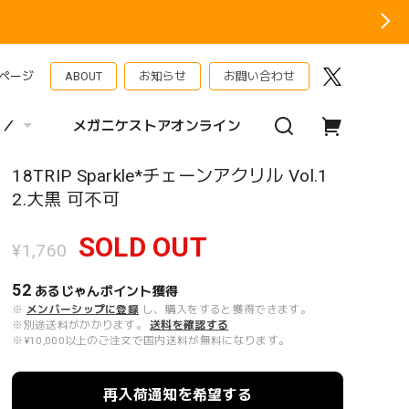
ページ
ABOUT
お知らせ
お問い合わせ
 ／
メガニケストアオンライン
18TRIP Sparkle*チェーンアクリル Vol.1
2.大黒 可不可
SOLD OUT
¥1,760
52
あるじゃんポイント
獲得
※
メンバーシップに登録
し、購入をすると獲得できます。
※別途送料がかかります。
送料を確認する
※¥10,000以上のご注文で国内送料が無料になります。
再入荷通知を希望する