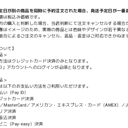
定日が別の商品を同時に予約注文された場合、発送予定日が一番
額は税込み価格です。
的の購入と判断した場合、当店判断にて注文キャンセルする場合
像はイメージのため、実際の商品とは色味やデザインが若干異な
都合によるご注文のキャンセル、返品・返金はご対応できかねま
ついて】
品＞
方法はクレジットカード決済のみとなります。
y ID」アカウントへのログインが必須となります。
品＞
は以下のお支払い方法をご利用いただけます。
（Pay ID）
ジットカード決済
MasterCard／アメリカン・エキスプレス・カード（AMEX）／J
リア決済
振込決済
（Pay-easy）決済