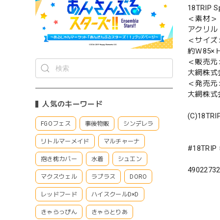
18TRIP
＜素材＞
アクリル
＜サイズ
約Ｗ85×
＜販売元
大網株式
＜発売元
大網株式
人気のキーワード
(C)18TRI
FGOフェス
事後物販
シンデレラ
リトルマーメイド
マルチャーナ
#18TR
抱き枕カバー
水着
シュエン
4902273
マクスウェル
ラプラス
DORO
レッドフード
ハイスクールD×D
きゃらっぴん
きゃらとりあ