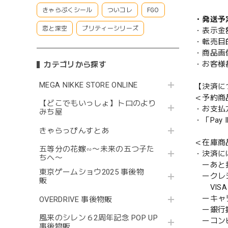
きゃらぷくシール
ついコレ
FGO
・発送予
恋と深空
プリティーシリーズ
・表示金
・転売目
・商品画
・お客様
カテゴリから探す
MEGA NIKKE STORE ONLINE
【決済に
＜予約商
【どこでもいっしょ】トロのより
・お支払
みち屋
・「Pa
きゃらっぴんすとあ
＜在庫商
五等分の花嫁∽〜未来の五つ子た
・決済に
ちへ〜
ーあと払い
東京ゲームショウ2025 事後物
ークレ
販
VISA／
ーキャ
OVERDRIVE 事後物販
ー銀行
風来のシレン６2周年記念 POP UP
ーコンビニ
事後物販