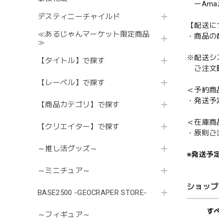
ーAmazo
デスティニーチャイルド
【配送に
≪あるじゃんマーケット限定商品
・商品の
≫
※配送シ
【タイトル】で探す
ご注文時
【レーベル】で探す
＜予約商
・発送予
【商品カテゴリ】で探す
＜在庫商
【クリエイター】で探す
・原則ご
～推し活グッズ～
※発送予
～ミニチュア～
ショップ
BASE2500 -GEOCRAPER STORE-
す
～フィギュア～