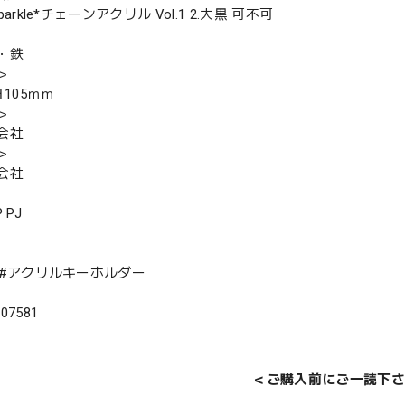
 Sparkle*チェーンアクリル Vol.1 2.大黒 可不可
・鉄
＞
Ｈ105ｍｍ
＞
会社
＞
会社
P PJ
IP #アクリルキーホルダー
207581
＜ご購入前にご一読下さ