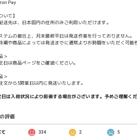
n Pay
ついて】
配送先は、日本国内の住所のみご利用いただけます。
ステムの都合上、月末最終平日は発送作業を行っておりません。
期や商品によっては発送までに通常よりお時間をいただく可能
品＞
定日は商品ページをご確認ください。
品＞
注文から5営業日以内に発送いたします。
定日は入荷状況により前後する場合がございます。予めご理解く
の評価
べて
334
2
5