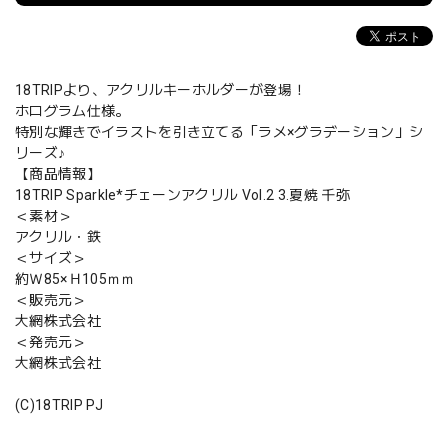
18TRIPより、アクリルキーホルダーが登場！
ホログラム仕様。
特別な輝きでイラストを引き立てる「ラメ×グラデーション」シ
リーズ♪
【商品情報】
18TRIP Sparkle*チェーンアクリル Vol.2 3.夏焼 千弥
＜素材＞
アクリル・鉄
＜サイズ＞
約Ｗ85×Ｈ105ｍｍ
＜販売元＞
大網株式会社
＜発売元＞
大網株式会社
(C)18TRIP PJ