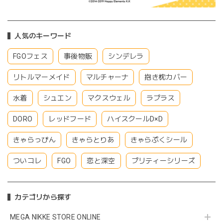
人気のキーワード
FGOフェス
事後物販
シンデレラ
リトルマーメイド
マルチャーナ
抱き枕カバー
水着
シュエン
マクスウェル
ラプラス
DORO
レッドフード
ハイスクールD×D
きゃらっぴん
きゃらとりあ
きゃらぷくシール
ついコレ
FGO
恋と深空
プリティーシリーズ
カテゴリから探す
MEGA NIKKE STORE ONLINE