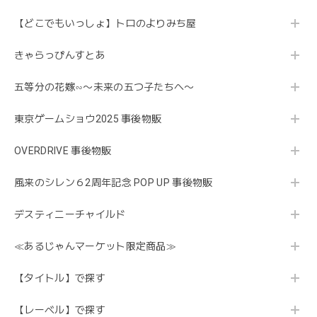
【どこでもいっしょ】トロのよりみち屋
きゃらっぴんすとあ
五等分の花嫁∽〜未来の五つ子たちへ〜
東京ゲームショウ2025 事後物販
OVERDRIVE 事後物販
風来のシレン６2周年記念 POP UP 事後物販
デスティニーチャイルド
≪あるじゃんマーケット限定商品≫
【タイトル】で探す
【レーベル】で探す