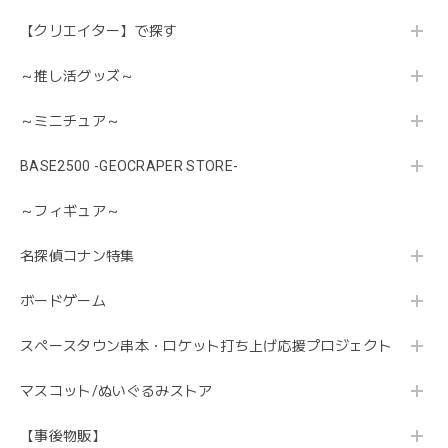
【クリエイター】で探す
～推し活グッズ～
～ミニチュア～
BASE2500 -GEOCRAPER STORE-
～フィギュア～
名探偵コナン特集
ボードゲーム
スペースタウン串本・ロケット打ち上げ応援プロジェクト
マスコット/ぬいぐるみストア
【事後物販】