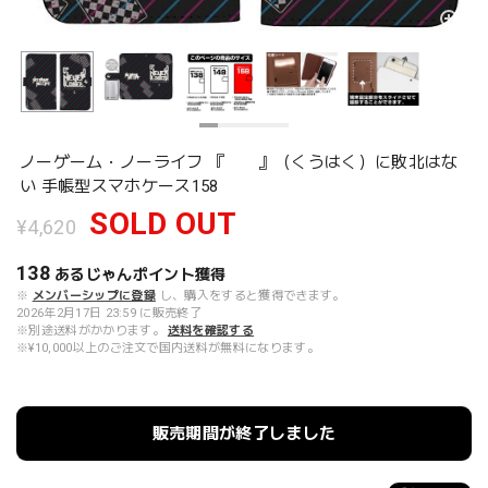
ノーゲーム・ノーライフ 『 』（くうはく）に敗北はな
い 手帳型スマホケース158
SOLD OUT
¥4,620
138
あるじゃんポイント
獲得
※
メンバーシップに登録
し、購入をすると獲得できます。
2026年2月17日 23:59 に販売終了
※別途送料がかかります。
送料を確認する
※¥10,000以上のご注文で国内送料が無料になります。
販売期間が終了しました