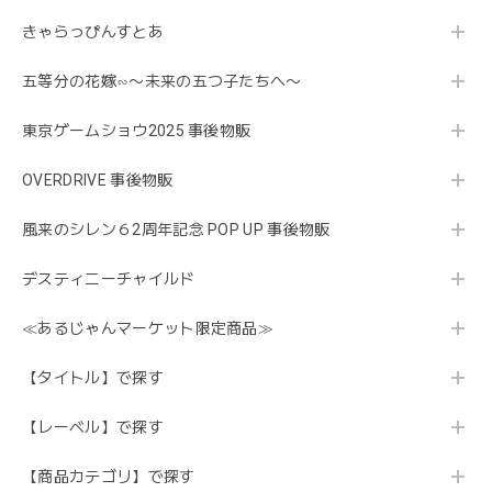
きゃらっぴんすとあ
五等分の花嫁∽〜未来の五つ子たちへ〜
東京ゲームショウ2025 事後物販
OVERDRIVE 事後物販
風来のシレン６2周年記念 POP UP 事後物販
デスティニーチャイルド
≪あるじゃんマーケット限定商品≫
【タイトル】で探す
【レーベル】で探す
【商品カテゴリ】で探す