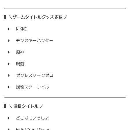
＼ゲームタイトルグッズ多数 ／
NIKKE
モンスターハンター
原神
鳴潮
ゼンレスゾーンゼロ
崩壊スターレイル
＼ 注目タイトル ／
どこでもいっしょ
Fate/Grand Order