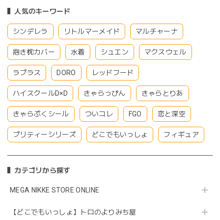
人気のキーワード
シンデレラ
リトルマーメイド
マルチャーナ
抱き枕カバー
水着
シュエン
マクスウェル
ラプラス
DORO
レッドフード
ハイスクールD×D
きゃらっぴん
きゃらとりあ
きゃらぷくシール
ついコレ
FGO
恋と深空
プリティーシリーズ
どこでもいっしょ
フィギュア
カテゴリから探す
MEGA NIKKE STORE ONLINE
【どこでもいっしょ】トロのよりみち屋