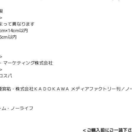
製
＞
よって異なります
cm×14cm以内
5cm以内
＞
・マーケティング株式会社
＞
コスパ
014 榎宮祐・株式会社ＫＡＤＯＫＡＷＡ メディアファクトリー刊
ーム・ノーライフ
＜ご購入前にご一読下さ