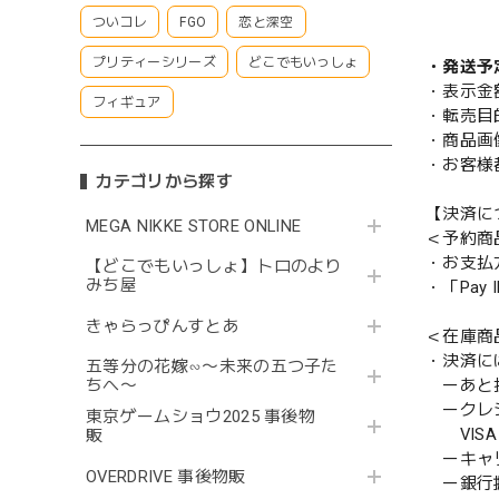
ついコレ
FGO
恋と深空
プリティーシリーズ
どこでもいっしょ
・発送予
・表示金
フィギュア
・転売目
・商品画
・お客様
カテゴリから探す
【決済に
MEGA NIKKE STORE ONLINE
＜予約商
・お支払
【どこでもいっしょ】トロのより
みち屋
・「Pa
きゃらっぴんすとあ
＜在庫商
・決済に
五等分の花嫁∽〜未来の五つ子た
ーあと払い
ちへ〜
ークレ
東京ゲームショウ2025 事後物
VISA／
販
ーキャ
OVERDRIVE 事後物販
ー銀行