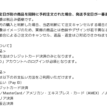
定日が別の商品を同時に予約注文された場合、発送予定日が一番
額は税込み価格です。
的の購入と判断した場合、当店判断にて注文キャンセルする場合
像はイメージのため、実際の商品とは色味やデザインが若干異な
都合によるご注文のキャンセル、返品・返金はご対応できかねま
ついて】
品＞
方法はクレジットカード決済のみとなります。
y ID」アカウントへのログインが必須となります。
品＞
は以下のお支払い方法をご利用いただけます。
（Pay ID）
ジットカード決済
MasterCard／アメリカン・エキスプレス・カード（AMEX）／J
リア決済
振込決済