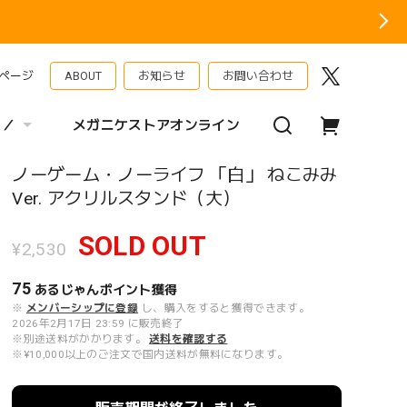
ページ
ABOUT
お知らせ
お問い合わせ
 ／
メガニケストアオンライン
ノーゲーム・ノーライフ 「白」 ねこみみ
Ver. アクリルスタンド（大）
SOLD OUT
¥2,530
75
あるじゃんポイント
獲得
※
メンバーシップに登録
し、購入をすると獲得できます。
2026年2月17日 23:59 に販売終了
※別途送料がかかります。
送料を確認する
※¥10,000以上のご注文で国内送料が無料になります。