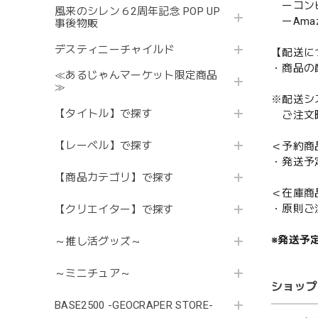
ーコンビニ
風来のシレン６2周年記念 POP UP
ーAmazo
事後物販
デスティニーチャイルド
【配送に
・商品の
≪あるじゃんマーケット限定商品
≫
※配送シ
【タイトル】で探す
ご注文時
【レーベル】で探す
＜予約商
・発送予
【商品カテゴリ】で探す
＜在庫商
・原則ご
【クリエイター】で探す
※発送予
～推し活グッズ～
～ミニチュア～
ショップ
BASE2500 -GEOCRAPER STORE-