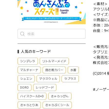
＜素材＞
アクリル
＜サイズ
※商品に
本体：20
台座：9×
＜販売元
人気のキーワード
タブリエ
＜発売元
シンデレラ
リトルマーメイド
株式会社
マルチャーナ
抱き枕カバー
水着
(C)2
シュエン
マクスウェル
ラプラス
DORO
レッドフード
#ノーゲ
ハイスクールD×D
きゃらっぴん
きゃらとりあ
きゃらぷくシール