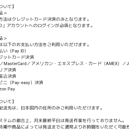
ついて】
品＞
方法はクレジットカード決済のみとなります。
y ID」アカウントへのログインが必須となります。
品＞
は以下のお支払い方法をご利用いただけます。
（Pay ID）
ジットカード決済
MasterCard／アメリカン・エキスプレス・カード（AMEX）／J
リア決済
振込決済
（Pay-easy）決済
n Pay
ついて】
配送先は、日本国内の住所のみご利用いただけます。
ステムの都合上、月末最終平日は発送作業を行っておりません。
期や商品によっては発送までに通常よりお時間をいただく可能