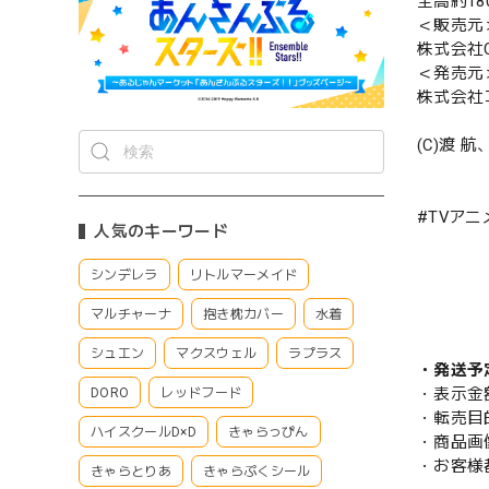
全高約18
＜販売元
株式会社CS
＜発売元
株式会社
(C)渡
#TVア
人気のキーワード
シンデレラ
リトルマーメイド
マルチャーナ
抱き枕カバー
水着
シュエン
マクスウェル
ラプラス
・発送予
・表示金
DORO
レッドフード
・転売目
ハイスクールD×D
きゃらっぴん
・商品画
・お客様
きゃらとりあ
きゃらぷくシール