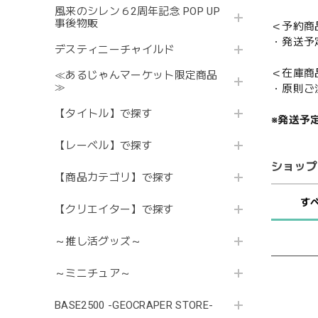
風来のシレン６2周年記念 POP UP
事後物販
＜予約商
・発送予
デスティニーチャイルド
＜在庫商
≪あるじゃんマーケット限定商品
≫
・原則ご
【タイトル】で探す
※発送予
【レーベル】で探す
ショップ
【商品カテゴリ】で探す
す
【クリエイター】で探す
～推し活グッズ～
～ミニチュア～
BASE2500 -GEOCRAPER STORE-