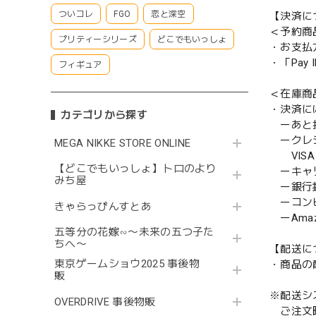
ついコレ
FGO
恋と深空
【決済に
＜予約商
プリティーシリーズ
どこでもいっしょ
・お支払
・「Pa
フィギュア
＜在庫商
・決済に
カテゴリから探す
ーあと払い
ークレ
MEGA NIKKE STORE ONLINE
VISA／
【どこでもいっしょ】トロのより
ーキャ
みち屋
ー銀行
ーコンビニ
きゃらっぴんすとあ
ーAmazo
五等分の花嫁∽〜未来の五つ子た
ちへ〜
【配送に
東京ゲームショウ2025 事後物
・商品の
販
※配送シ
OVERDRIVE 事後物販
ご注文時