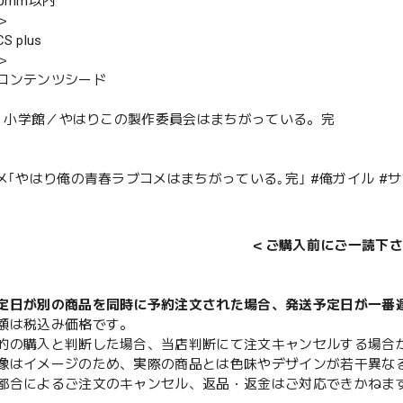
0mm以内
＞
 plus
＞
コンテンツシード
 航、小学館／やはりこの製作委員会はまちがっている。完
ニメ｢やはり俺の青春ラブコメはまちがっている｡完｣ #俺ガイル #
＜ご購入前にご一読下さ
定日が別の商品を同時に予約注文された場合、発送予定日が一番
額は税込み価格です。
的の購入と判断した場合、当店判断にて注文キャンセルする場合
像はイメージのため、実際の商品とは色味やデザインが若干異な
都合によるご注文のキャンセル、返品・返金はご対応できかねま