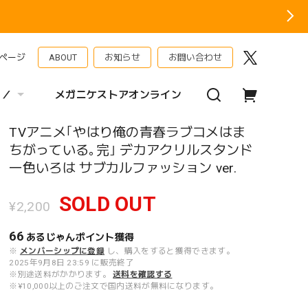
ページ
ABOUT
お知らせ
お問い合わせ
 ／
メガニケストアオンライン
TVアニメ｢やはり俺の青春ラブコメはま
ちがっている｡完｣ デカアクリルスタンド
一色いろは サブカルファッション ver.
SOLD OUT
¥2,200
66
あるじゃんポイント
獲得
※
メンバーシップに登録
し、購入をすると獲得できます。
2025年9月8日 23:59 に販売終了
※別途送料がかかります。
送料を確認する
※¥10,000以上のご注文で国内送料が無料になります。