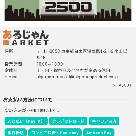
住所
〒111-0053 東京都台東区浅草橋1-21-6 宝山ビ
ル1F
営業時間
10:00～18:00
定休日
土・日・祝祭日及び当社が定める休日
E-mail
algernon-market@algernonproduct.co.jp
ABOUT
お支払い方法について
次の方法がご利用頂けます。
あと払い（Pay ID）
クレジットカード
キャリア決済
銀行振込
コンビニ決済・Pay-easy
Amazon Pay