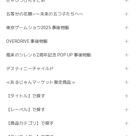
きゃらっぴんすとあ
五等分の花嫁∽〜未来の五つ子たちへ〜
東京ゲームショウ2025 事後物販
OVERDRIVE 事後物販
風来のシレン６2周年記念 POP UP 事後物販
デスティニーチャイルド
≪あるじゃんマーケット限定商品≫
【タイトル】で探す
【レーベル】で探す
【商品カテゴリ】で探す