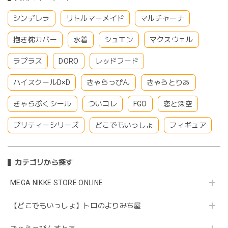
シンデレラ
リトルマーメイド
マルチャーナ
抱き枕カバー
水着
シュエン
マクスウェル
ラプラス
DORO
レッドフード
ハイスクールD×D
きゃらっぴん
きゃらとりあ
きゃらぷくシール
ついコレ
FGO
恋と深空
プリティーシリーズ
どこでもいっしょ
フィギュア
カテゴリから探す
MEGA NIKKE STORE ONLINE
【どこでもいっしょ】トロのよりみち屋