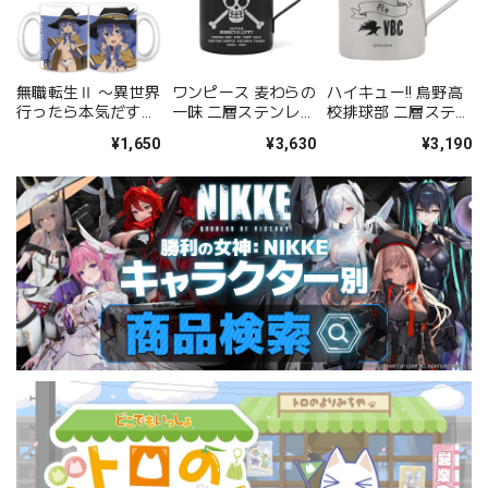
無職転生Ⅱ 〜異世界
ワンピース 麦わらの
ハイキュー!! 烏野高
行ったら本気だす〜
一味 二層ステンレス
校排球部 二層ステン
マグカップＢ［ロキ
マグカップ（塗装）
レスマグカップ
¥1,650
¥3,630
¥3,190
シー・ミグルディ
ア］【描き下ろし】