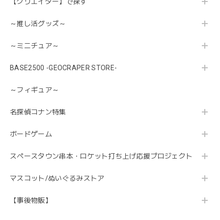
【クリエイター】で探す
～推し活グッズ～
～ミニチュア～
BASE2500 -GEOCRAPER STORE-
～フィギュア～
名探偵コナン特集
ボードゲーム
スペースタウン串本・ロケット打ち上げ応援プロジェクト
マスコット/ぬいぐるみストア
【事後物販】