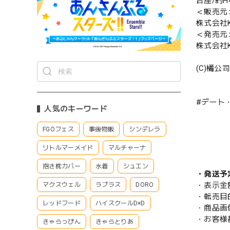
台座/約H
＜販売元
株式会社K
＜発売元
株式会社K
(C)橘公
#デート
人気のキーワード
FGOフェス
事後物販
シンデレラ
リトルマーメイド
マルチャーナ
抱き枕カバー
水着
シュエン
・発送予
・表示金
マクスウェル
ラプラス
DORO
・転売目
レッドフード
ハイスクールD×D
・商品画
・お客様
きゃらっぴん
きゃらとりあ