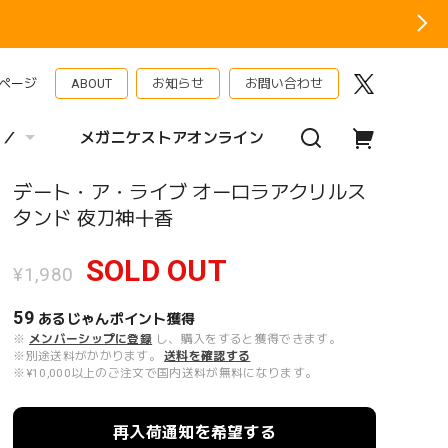
ページ
ABOUT
お知らせ
お問い合わせ
 ／
メガニケストアオンライン
デート・ア・ライブ オーロラアクリルス
タンド 夜刀神十香
SOLD OUT
¥1,980
59
あるじゃんポイント
獲得
※
メンバーシップに登録
し、購入をすると獲得できます。
※別途送料がかかります。
送料を確認する
※¥10,000以上のご注文で国内送料が無料になります。
再入荷通知を希望する