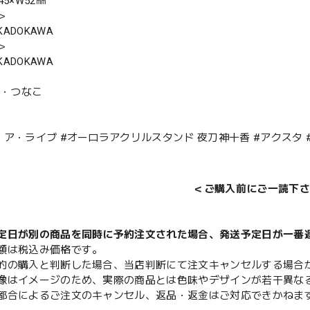
45×W52㎜
＞
ADOKAWA
＞
ADOKAWA
司・つなこ
・ア・ライブ #オーロラアクリルスタンド 夜刀神十香 #アクスタ 
＜ご購入前にご一読下さ
定日が別の商品を同時に予約注文された場合、発送予定日が一番
額は税込み価格です。
的の購入と判断した場合、当店判断にて注文キャンセルする場合
像はイメージのため、実際の商品とは色味やデザインが若干異な
都合によるご注文のキャンセル、返品・返金はご対応できかねま