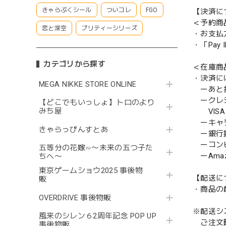
きゃらぷくシール
ついコレ
FGO
【決済に
＜予約商
恋と深空
プリティーシリーズ
・お支払
・「Pa
カテゴリから探す
＜在庫商
・決済に
MEGA NIKKE STORE ONLINE
ーあと払い
ークレ
【どこでもいっしょ】トロのより
みち屋
VISA／
ーキャ
きゃらっぴんすとあ
ー銀行
ーコンビニ
五等分の花嫁∽〜未来の五つ子た
ーAmazo
ちへ〜
東京ゲームショウ2025 事後物
【配送に
販
・商品の
OVERDRIVE 事後物販
※配送シ
風来のシレン６2周年記念 POP UP
ご注文時
事後物販