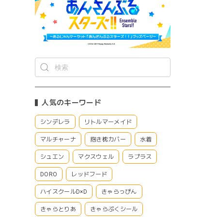
人気のキーワード
シンデレラ
リトルマーメイド
マルチャーナ
抱き枕カバー
水着
シュエン
マクスウェル
ラプラス
DORO
レッドフード
ハイスクールD×D
きゃらっぴん
きゃらとりあ
きゃらぷくシール