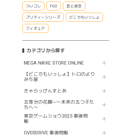
ついコレ
FGO
恋と深空
プリティーシリーズ
どこでもいっしょ
フィギュア
カテゴリから探す
MEGA NIKKE STORE ONLINE
【どこでもいっしょ】トロのより
みち屋
きゃらっぴんすとあ
五等分の花嫁∽〜未来の五つ子た
ちへ〜
東京ゲームショウ2025 事後物
販
OVERDRIVE 事後物販