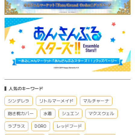
人気のキーワード
シンデレラ
リトルマーメイド
マルチャーナ
抱き枕カバー
水着
シュエン
マクスウェル
ラプラス
DORO
レッドフード