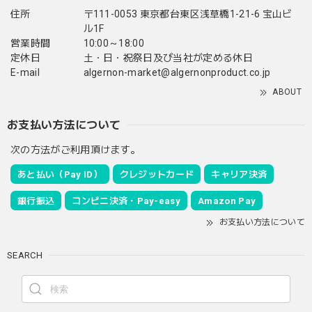
住所
〒111-0053 東京都台東区浅草橋1-21-6 宝山ビ
ル1F
営業時間
10:00～18:00
定休日
土・日・祝祭日及び当社が定める休日
E-mail
algernon-market@algernonproduct.co.jp
ABOUT
お支払い方法について
次の方法がご利用頂けます。
あと払い（Pay ID）
クレジットカード
キャリア決済
銀行振込
コンビニ決済・Pay-easy
Amazon Pay
お支払い方法について
SEARCH