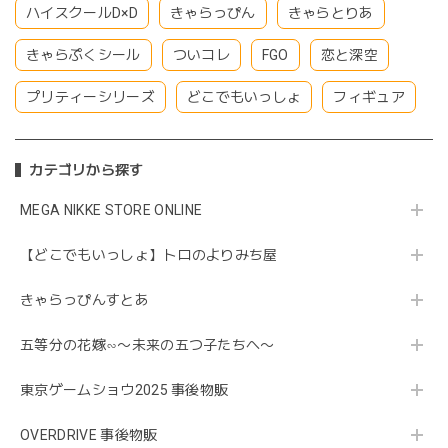
ハイスクールD×D
きゃらっぴん
きゃらとりあ
きゃらぷくシール
ついコレ
FGO
恋と深空
プリティーシリーズ
どこでもいっしょ
フィギュア
カテゴリから探す
MEGA NIKKE STORE ONLINE
【どこでもいっしょ】トロのよりみち屋
きゃらっぴんすとあ
五等分の花嫁∽〜未来の五つ子たちへ〜
東京ゲームショウ2025 事後物販
OVERDRIVE 事後物販