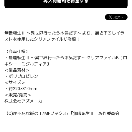
再入荷通知を希望する
無職転生Ⅱ 〜異世界行ったら本気だす〜 より、描き下ろしイラ
ストを使用したクリアファイルが登場！
【商品仕様】
・無職転生Ⅱ 〜異世界行ったら本気だす〜 クリアファイルB〔ロ
キシー・ミグルディア〕
＜製品素材＞
・ポリプロピレン
＜サイズ＞
・約220×310mm
＜販売/発売＞
株式会社アズメーカー
（C)理不尽な孫の手/MFブックス/「無職転生Ⅱ」製作委員会