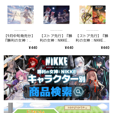
【9月中旬発売分】
【ストア先行】『勝
【ストア先行】『勝
『勝利の女神：
利の女神：NIKKE』
利の女神：NIKKE』
NIKKE』 クリアファ
クリアファイル
クリアファイル
¥440
¥440
¥440
イル シンデレラ：ク
BOOM！THE
BOOM！THE
リスタルウェーブ
GHOST！ドロシー
GHOST！エレグ
＆ラピ