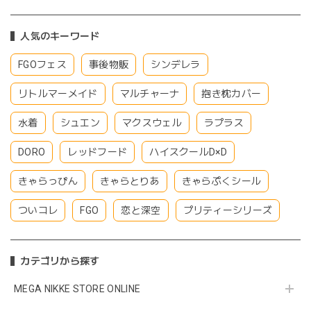
人気のキーワード
FGOフェス
事後物販
シンデレラ
リトルマーメイド
マルチャーナ
抱き枕カバー
水着
シュエン
マクスウェル
ラプラス
DORO
レッドフード
ハイスクールD×D
きゃらっぴん
きゃらとりあ
きゃらぷくシール
ついコレ
FGO
恋と深空
プリティーシリーズ
カテゴリから探す
MEGA NIKKE STORE ONLINE