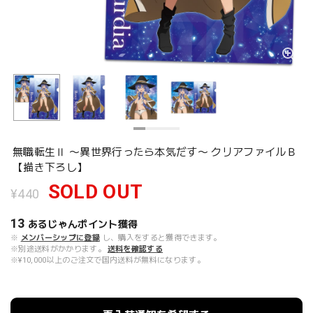
無職転生Ⅱ 〜異世界行ったら本気だす〜 クリアファイルＢ
【描き下ろし】
SOLD OUT
¥440
13
あるじゃんポイント
獲得
※
メンバーシップに登録
し、購入をすると獲得できます。
※別途送料がかかります。
送料を確認する
※¥10,000以上のご注文で国内送料が無料になります。