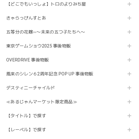
【どこでもいっしょ】トロのよりみち屋
きゃらっぴんすとあ
五等分の花嫁∽〜未来の五つ子たちへ〜
東京ゲームショウ2025 事後物販
OVERDRIVE 事後物販
風来のシレン６2周年記念 POP UP 事後物販
デスティニーチャイルド
≪あるじゃんマーケット限定商品≫
【タイトル】で探す
【レーベル】で探す