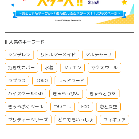
人気のキーワード
シンデレラ
リトルマーメイド
マルチャーナ
抱き枕カバー
水着
シュエン
マクスウェル
ラプラス
DORO
レッドフード
ハイスクールD×D
きゃらっぴん
きゃらとりあ
きゃらぷくシール
ついコレ
FGO
恋と深空
プリティーシリーズ
どこでもいっしょ
フィギュア