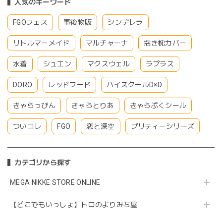
人気のキーワード
FGOフェス
事後物販
シンデレラ
リトルマーメイド
マルチャーナ
抱き枕カバー
水着
シュエン
マクスウェル
ラプラス
DORO
レッドフード
ハイスクールD×D
きゃらっぴん
きゃらとりあ
きゃらぷくシール
ついコレ
FGO
恋と深空
プリティーシリーズ
カテゴリから探す
MEGA NIKKE STORE ONLINE
【どこでもいっしょ】トロのよりみち屋