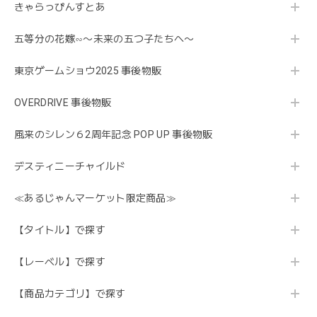
きゃらっぴんすとあ
五等分の花嫁∽〜未来の五つ子たちへ〜
東京ゲームショウ2025 事後物販
OVERDRIVE 事後物販
風来のシレン６2周年記念 POP UP 事後物販
デスティニーチャイルド
≪あるじゃんマーケット限定商品≫
【タイトル】で探す
【レーベル】で探す
【商品カテゴリ】で探す