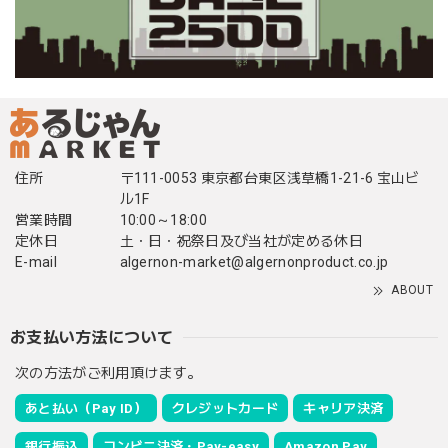
住所
〒111-0053 東京都台東区浅草橋1-21-6 宝山ビ
ル1F
営業時間
10:00～18:00
定休日
土・日・祝祭日及び当社が定める休日
E-mail
algernon-market@algernonproduct.co.jp
ABOUT
お支払い方法について
次の方法がご利用頂けます。
あと払い（Pay ID）
クレジットカード
キャリア決済
銀行振込
コンビニ決済・Pay-easy
Amazon Pay