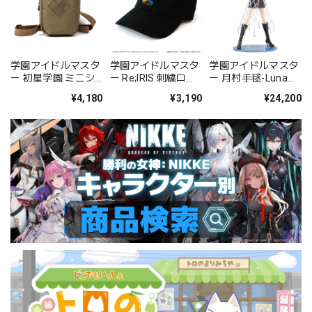
学園アイドルマスタ
学園アイドルマスタ
学園アイドルマスタ
ー 初星学園 ミニシ
ー Re;IRIS 刺繍ロー
ー 月村手毬-Luna
ョルダーポー
キャップ/BLACK
say maybe- PVC塗
¥4,180
¥3,190
¥24,200
チ/SAND KHAKI
装済み完成品